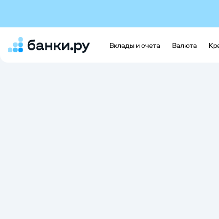
Вклады и счета
Валюта
Кр