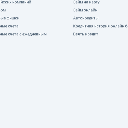
ийских компаний
Займ на карту
ром
Займ онлайн
бые фишки
Автокредиты
ные счета
Кредитная история онлайн б
ные счета с ежедневным
Взять кредит
м процентов
Лучшие кредиты
Кредит на ноутбук
Кредит без посещения банка
Кредит с подтверждением д
Кредит под залог