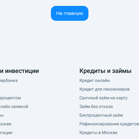
На главную
и инвестиции
Кредиты и займы
бербанке
Кредит онлайн
Кредит для пенсионеров
процентом
Срочный займ на карту
нлайн заявкой
Займ без отказа
Фы
Беспроцентный займ
оскве
Рефинансирование кредито
игации
Кредиты в Москве