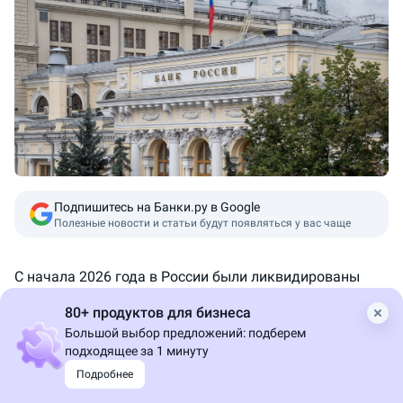
Подпишитесь на Банки.ру в Google
Полезные новости и статьи будут появляться у вас чаще
С начала 2026 года в России были ликвидированы
шесть банков. Такие
данные
приводятся в
80+ продуктов для бизнеса
статистических материалах ЦБ по итогам
I
квартала
Большой выбор предложений: подберем
2026 года.
подходящее за 1 минуту
В частности, были ликвидированы ВКБ,
Подробнее
Алданзолотобанк, Стелла-Банк, Уральский трастовый