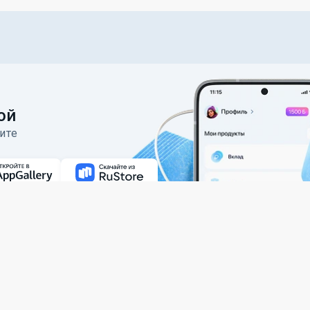
ой
ите
абота в Banki.ru
Реклама
Контакты
Служба поддержки
Карта сайта
пользователей и обеспечения должного
2005—2026 ООО ИА «Банки.ру». При ис
Пользовательское соглашение
Политик
Наши эксперты
рмы, который добавлен в
реестр операторов финансовых платформ ЦБ РФ
н» и АО «ИОМ Анкетолог» 2023-2025 г.г.