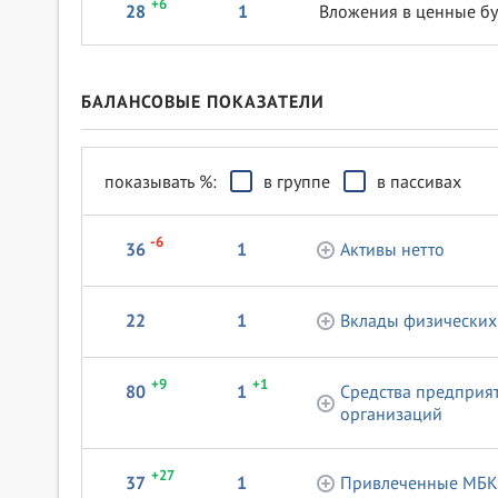
+6
28
1
Вложения в ценные б
БАЛАНСОВЫЕ ПОКАЗАТЕЛИ
показывать %:
в группе
в пассивах
-6
36
1
Активы нетто
22
1
Вклады физических
+9
+1
80
1
Средства предприя
организаций
+27
37
1
Привлеченные МБК