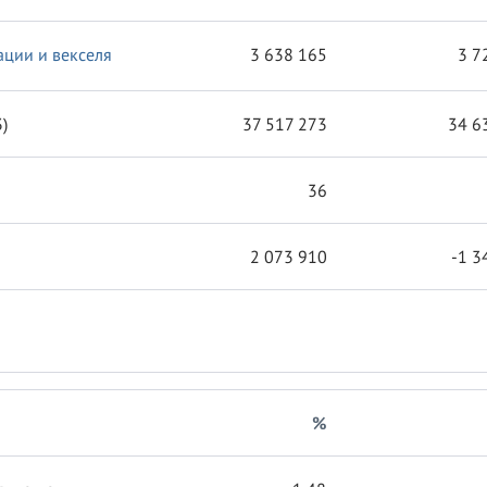
ции и векселя
3 638 165
3 7
)
37 517 273
34 6
36
2 073 910
-1 3
%