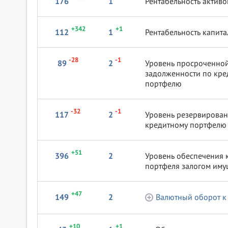
176
1
Рентабельность активо
+342
+1
112
1
Рентабельность капита
-28
-1
89
2
Уровень просроченно
задолженности по кре
портфелю
-32
-1
117
2
Уровень резервирован
кредитному портфелю
+51
396
2
Уровень обеспечения 
портфеля залогом иму
+47
149
2
Валютный оборот к
+10
+1