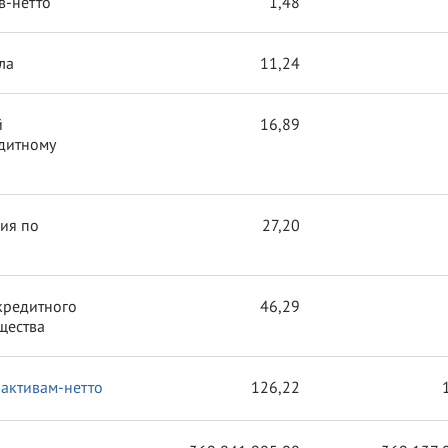
в-нетто
1,48
ла
11,24
й
16,89
дитному
ия по
27,20
кредитного
46,29
щества
 активам-нетто
126,22