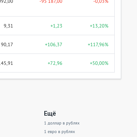
092,00
-95 187,00
-0,03%
9,31
+1,23
+13,20%
90,17
+106,37
+117,96%
145,91
+72,96
+50,00%
Ещё
1 доллар в рублях
1 евро в рублях