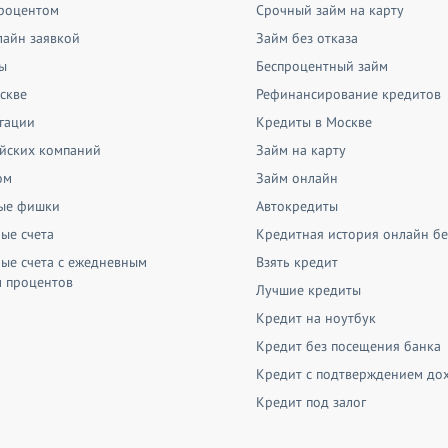
процентом
Срочный займ на карту
лайн заявкой
Займ без отказа
ы
Беспроцентный займ
скве
Рефинансирование кредитов
гации
Кредиты в Москве
йских компаний
Займ на карту
ом
Займ онлайн
бые фишки
Автокредиты
ые счета
Кредитная история онлайн бе
ые счета с ежедневным
Взять кредит
м процентов
Лучшие кредиты
Кредит на ноутбук
Кредит без посещения банка
Кредит с подтверждением до
Кредит под залог