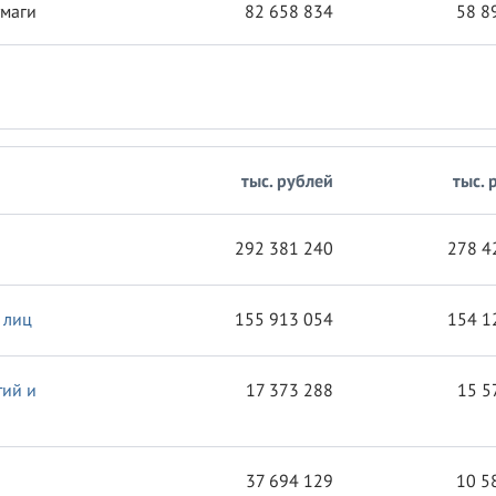
умаги
82 658 834
58 8
тыс. рублей
тыс. 
292 381 240
278 4
 лиц
155 913 054
154 1
тий и
17 373 288
15 5
37 694 129
10 5