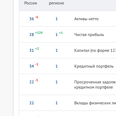
России
регионе
-6
36
1
Активы нетто
+529
+1
28
1
Чистая прибыль
+2
31
1
Капитал (по форме 12
-3
34
1
Кредитный портфель
-5
22
1
Просроченная задолж
кредитном портфеле
22
1
Вклады физических л