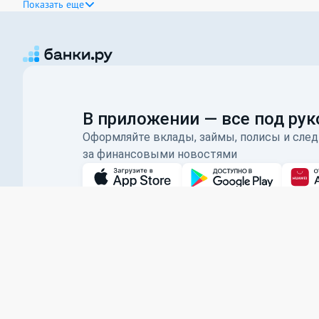
Показать еще
В приложении — все под рук
Оформляйте вклады, займы, полисы и след
за финансовыми новостями
О проекте
Как это работает
Наши награды
Отзывы о Банки.ру
Р
ООО ИА «Банки.ру»
использует файлы cookie для повышения удобства 
уровня работоспособности сайта и сервисов.
Сайт
www.banki.ru
является агрегатором Оператора финансовой платфо
* На основе исследований OMI (Online Market Intelligence), ООО «Тибуро