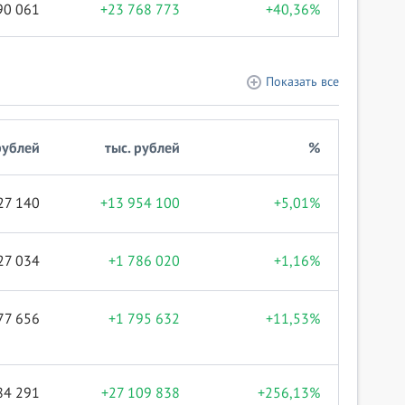
90 061
+23 768 773
+40,36%
Показать все
рублей
тыс. рублей
%
27 140
+13 954 100
+5,01%
27 034
+1 786 020
+1,16%
77 656
+1 795 632
+11,53%
84 291
+27 109 838
+256,13%