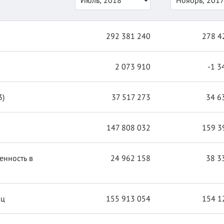
292 381 240
278 4
2 073 910
-1 3
3)
37 517 273
34 6
147 808 032
159 3
енность в
24 962 158
38 3
иц
155 913 054
154 1