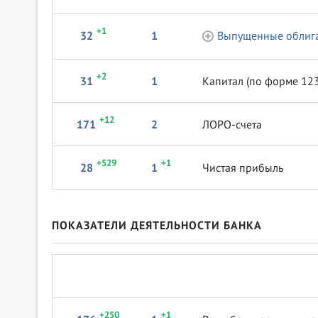
+1
32
1
Выпущенные облига
+2
31
1
Капитал (по форме 123
+12
171
2
ЛОРО-счета
+529
+1
28
1
Чистая прибыль
ПОКАЗАТЕЛИ ДЕЯТЕЛЬНОСТИ БАНКА
+250
+1