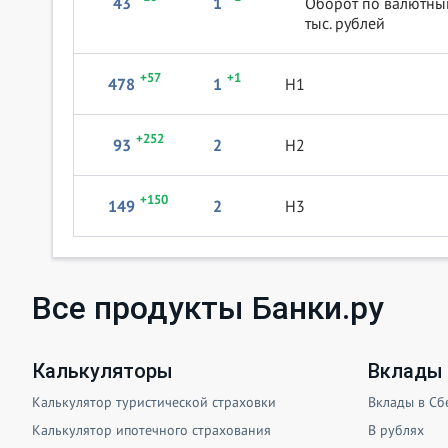
43
1
Оборот по валютны
тыс. рублей
+57
+1
478
1
Н1
+252
93
2
Н2
+150
149
2
Н3
Все продукты Банки.ру
Калькуляторы
Вклады 
Калькулятор туристической страховки
Вклады в Сб
Калькулятор ипотечного страхования
В рублях