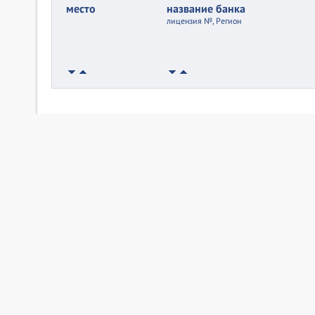
место
название банка
лицензия №, Регион
Все продукты Банки.ру
Калькуляторы
Вклады 
Калькулятор туристической страховки
Вклады в Сб
Калькулятор ипотечного страхования
В рублях
Калькулятор вкладов
С высоким 
Калькулятор кредитов
Вклады с он
Калькулятор ипотеки
Купить ПИФ