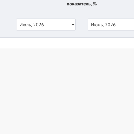
показатель, %
и инвестиции
Кредиты и займы
ербанке
Кредит онлайн
Кредит для пенсионеров
процентом
Срочный займ на карту
лайн заявкой
Займ без отказа
ы
Беспроцентный займ