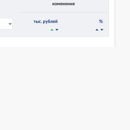
изменение
тыс. рублей
%
Ещё
1 доллар в рублях
1 евро в рублях
Курсы ЦБ
Банки России
Банки на карте