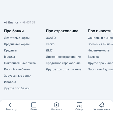
📲 Диалог
📲 43158
Про банки
Про страхование
Про инвести
Дебетовые карты
ОСАГО
Фондовый рынок
Кредитные карты
Каско
Вложения в бизн
Кредиты
ДМС
Недвижимость
Вклады
Ипотечное страхование
Валюта
Накопительные счета
Кредитное страхование
Другое про инве
Российские банки
Другое про страхование
Пассивный дохо
Зарубежные банки
Ипотека
Другое про банки
Банки.ру
Лента
Написать
Обзор
Уведомления
Все продукты Банки.ру