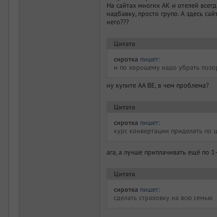
На сайтах многих АК и отелей всег
надбавку, просто групо. А здесь сай
него???
Цитата
сиротка
пишет
:
и по хорошему надо убрать позо
ну купите AA BE, в чем проблема?
Цитата
сиротка
пишет
:
курс конвертации приделать по 
ага, а лучше приплачивать ещё по 
Цитата
сиротка
пишет
:
сделать страховку на всю семью