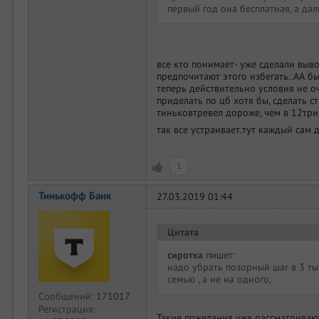
первый год она бесплатная, а дал
все кто понимает- уже сделали вы
предпочитают этого избегать..АА б
теперь действительно условия не о
приделать по цб хотя бы, сделать с
тиньковтревел дороже, чем в 12три
так все устраивает.тут каждый сам
1
Тинькофф Банк
27.03.2019 01:44
Цитата
сиротка
пишет
:
надо убрать позорный шаг в 3 ты
семью , а не на одного,
Сообщений:
171017
Регистрация:
Такие пожелания уже рассматривают