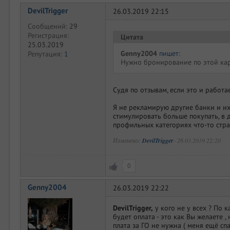
DevilTrigger
26.03.2019 22:15
Сообщений:
29
Регистрация:
Цитата
25.03.2019
Genny2004
пишет
:
Репутация:
1
Нужно бронирование по этой карте
Судя по отзывам, если это и работает
Я не рекламирую другие банки и их
стимулировать больше покупать, в 
профильных категориях что-то стра
Изменено:
DevilTrigger
-
26.03.2019 22:20
0
Genny2004
26.03.2019 22:22
DevilTrigger,
у кого не у всех ? По 
будет оплата - это как Вы желаете 
плата за ГО не нужна ( меня ещё сп