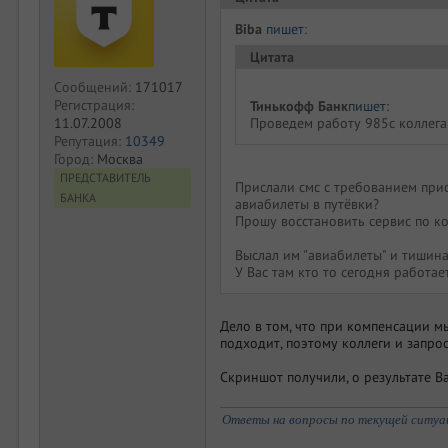
Biba
пишет
:
Цитата
Сообщений:
171017
Регистрация:
Тинькофф Банк
пишет
:
11.07.2008
Проведем работу 985с коллег
Репутация:
10349
Город:
Москва
ПРЕДСТАВИТЕЛЬ
Прислали смс с требованием прис
БАНКА
авиабилеты в путёвки?
Прошу восстановить сервис по к
Выслал им "авиабилеты" и тишина.
У Вас там кто то сегодня работае
Дело в том, что при компенсации м
подходит, поэтому коллеги и запро
Скриншот получили, о результате В
Ответы на вопросы по текущей ситуаци