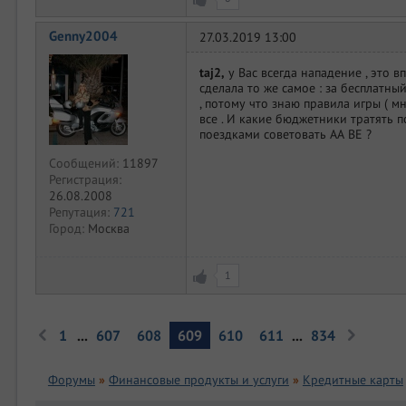
Genny2004
27.03.2019 13:00
taj2,
у Вас всегда нападение , это вп
сделала то же самое : за бесплатный
, потому что знаю правила игры ( м
все . И какие бюджетники тратять п
поездками советовать АА ВЕ ?
Сообщений:
11897
Регистрация:
26.08.2008
Репутация:
721
Город:
Москва
1
1
...
607
608
609
610
611
...
834
Форумы
»
Финансовые продукты и услуги
»
Кредитные карты