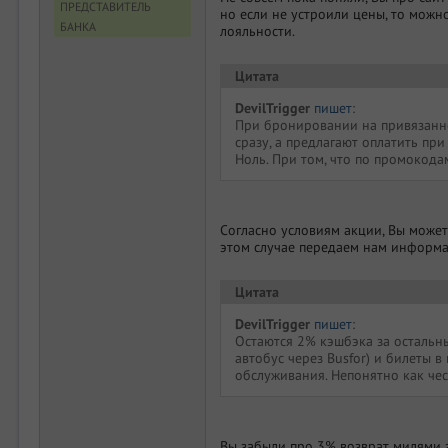
ПРЕДСТАВИТЕЛЬ
но если не устроили цены, то можн
БАНКА
лояльности.
Цитата
DevilTrigger
пишет
:
При бронировании на привязанном
сразу, а предлагают оплатить при
Ноль. При том, что по промокода
Согласно условиям акции, Вы можете
этом случае передаем нам информ
Цитата
DevilTrigger
пишет
:
Остаются 2% кэшбэка за остальны
автобус через Busfor) и билеты в
обслуживания. Непонятно как чест
Вы забыли про 3% возврат милями з