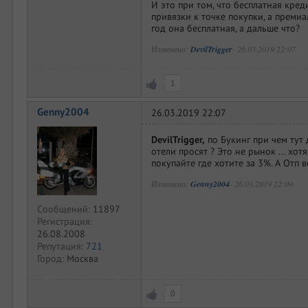
И это при том, что бесплатная кре
привязки к точке покупки, а преми
год она бесплатная, а дальше что?
Изменено:
DevilTrigger
-
26.03.2019 22:07
1
Genny2004
26.03.2019 22:07
DevilTrigger,
по Букинг при чем тут 
отели просят ? Это не рынок ... хот
покупайте где хотите за 3%. А Отп в
Изменено:
Genny2004
-
26.03.2019 22:09
Сообщений:
11897
Регистрация:
26.08.2008
Репутация:
721
Город:
Москва
0