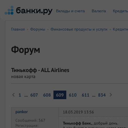
Вклады и счета
Валюта
Кредит
Главная
Форумы
Финансовые продукты и услуги
Кредитн
•
•
•
Форум
Тинькофф - ALL Airlines
новая карта
1
...
607
608
609
610
611
...
834
pankor
18.03.2019 13:56
Сообщений:
567
Тинькофф Банк,
, добрый день.
Регистрация:
А как будет в ситуации, когда оте