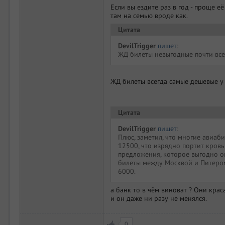
Если вы ездите раз в год - проще её
там на семью вроде как.
Цитата
DevilTrigger
пишет
:
ЖД билеты невыгодные почти все
ЖД билеты всегда самые дешевые у 
Цитата
DevilTrigger
пишет
:
Плюс, заметил, что многие авиаби
12500, что изрядно портит кров
предложения, которое выгодно оп
билеты между Москвой и Питером
6000.
а банк то в чём виноват ? Они кра
и он даже ни разу не менялся.
0