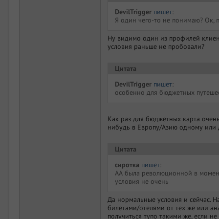
DevilTrigger
пишет
:
Я один чего-то не понимаю? Ок, 
Ну видимо один из профилей клиент
условия раньше не пробовали?
Цитата
DevilTrigger
пишет
:
особенно для бюджетных путеше
Как раз для бюджетных карта очень
нибудь в Европу/Азию одному или 
Цитата
сиротка
пишет
:
АА была революционной в момент
условия не очень
Да нормальные условия и сейчас. На
билетами/отелями от тех же или ан
получиться тупо такими же, если не