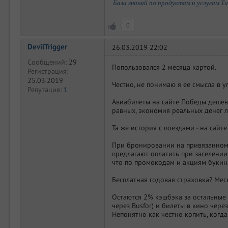
База знаний по продуктам и услугам Т
0
DevilTrigger
26.03.2019 22:02
Сообщений:
29
Попользовался 2 месяца картой.
Регистрация:
25.03.2019
Честно, не понимаю я ее смысла в 
Репутация:
1
Авиабилеты на сайте Победы дешев
равных, экономия реальных денег 
Та же история с поездами - на сайт
При бронировании на привязанном к 
предлагают оплатить при заселении 
что по промокодам и акциям букин
Бесплатная годовая страховка? Меся
Остаются 2% кэшбэка за остальные 
через Busfor) и билеты в кино чере
Непонятно как честно копить, когда 