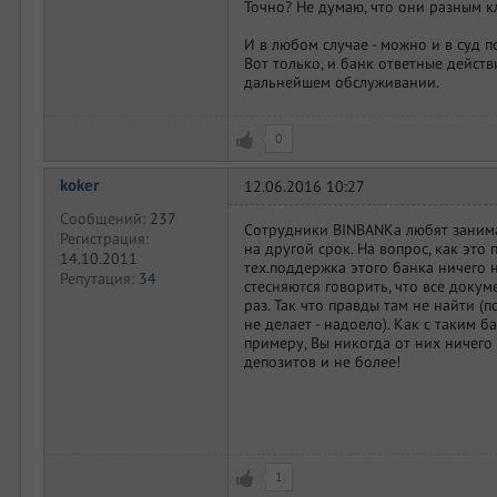
Точно? Не думаю, что они разным к
И в любом случае - можно и в суд п
Вот только, и банк ответные действ
дальнейшем обслуживании.
0
koker
12.06.2016 10:27
Сообщений:
237
Сотрудники BINBANKа любят занимат
Регистрация:
на другой срок. На вопрос, как это 
14.10.2011
тех.поддержка этого банка ничего н
Репутация:
34
стесняются говорить, что все докум
раз. Так что правды там не найти (
не делает - надоело). Как с таким 
примеру, Вы никогда от них ничего
депозитов и не более!
1