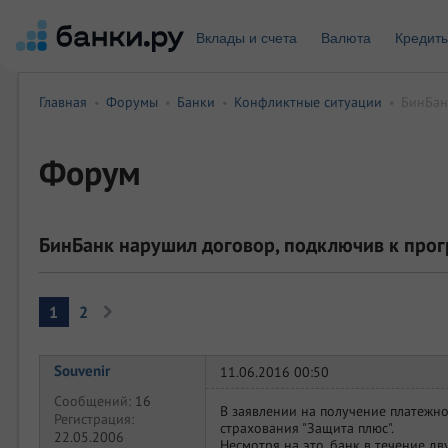
Вклады и счета
Валюта
Кредит
Главная
Форумы
Банки
Конфликтные ситуации
БинБан
•
•
•
•
Форум
БинБанк нарушил договор, подключив к прог
1
2
Souvenir
11.06.2016 00:50
Сообщений:
16
В заявлении на получение платежно
Регистрация:
страхования "Защита плюс".
22.05.2006
Несмотря на это, банк в течение д