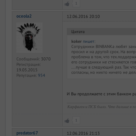
1
oceola2
12.06.2016 20:10
Цитата
koker
пишет
:
Сотрудники BINBANKа любят заним
просил и на другой срок. На вопр
проблема в том, что тех.поддержк
Сообщений:
3070
его сотрудники не стесняются го
Регистрация:
... лучше в следующий раз. Так ч
19.05.2015
согласны, но никто ничего не дела
Репутация:
954
И Вы продолжаете с этим банком р
Карфаген и ПСБ было. Что дальше в п
1
predator67
12.06.2016 21:13