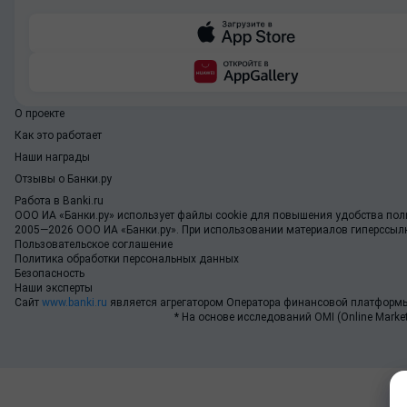
О проекте
Как это работает
Наши награды
Отзывы о Банки.ру
Работа в Banki.ru
ООО ИА «Банки.ру»
использует файлы cookie для повышения удобства поль
2005—2026 ООО ИА «Банки.ру». При использовании материалов гиперссылка
Пользовательское соглашение
Политика обработки персональных данных
Безопасность
Наши эксперты
Сайт
www.banki.ru
является агрегатором Оператора финансовой платформы
* На основе исследований OMI (Online Market