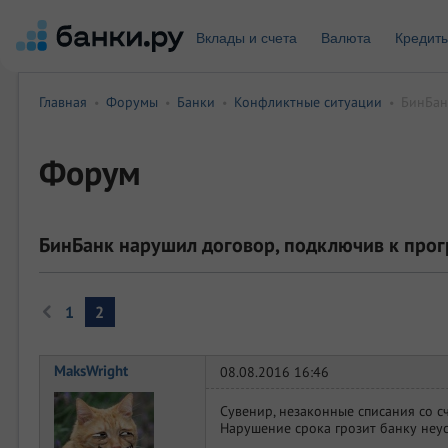
Вклады и счета
Валюта
Кредит
Главная
Форумы
Банки
Конфликтные ситуации
БинБан
•
•
•
•
Форум
БинБанк нарушил договор, подключив к прог
1
2
MaksWright
08.08.2016 16:46
Сувенир, незаконные списания со сч
Нарушение срока грозит банку неуст