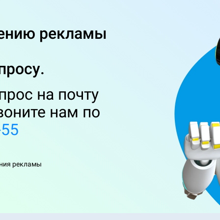
щению рекламы
просу.
прос на почту
воните нам по
-55
ения рекламы