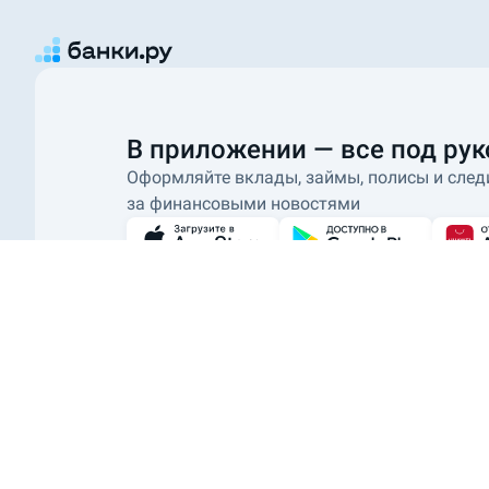
В приложении — все под рук
Оформляйте вклады, займы, полисы и след
за финансовыми новостями
О проекте
Как это работает
Наши награды
Отзывы о Банки.ру
Р
ООО ИА «Банки.ру»
использует файлы cookie для повышения удобства 
должного уровня работоспособности сайта и сервисов.
Сайт
www.banki.ru
является агрегатором Оператора финансовой платф
* На основе исследований OMI (Online Market Intelligence), ООО «Тибурон