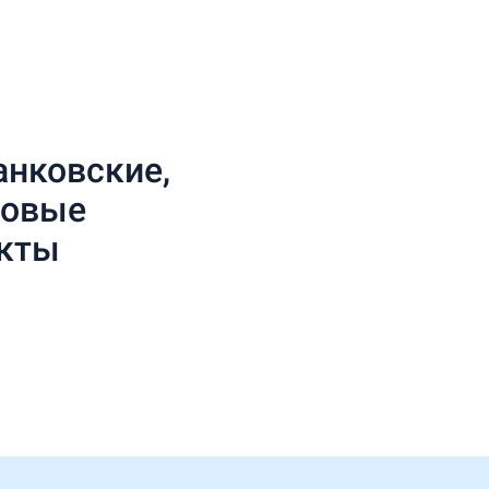
анковские,
совые
укты