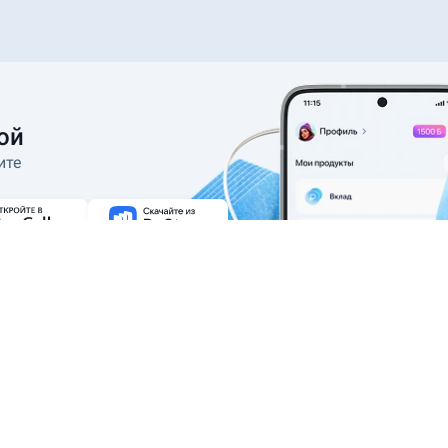
ой
ите
абота в Banki.ru
Реклама
Контакты
Служба поддержки
Карта сайта
Р
пользователей и обеспечения
2005—2026 ООО ИА «Банки.ру». При ис
Пользовательское соглашение
Полити
Безопасность
Наши эксперты
ормы, который добавлен в
реестр операторов финансовых платформ ЦБ РФ
» и АО «ИОМ Анкетолог» 2023-2025 г.г.