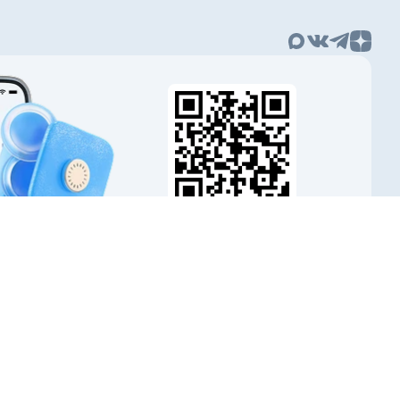
Наведите камеру
и скачайте приложение
аскрытие информации
пользовании материалов гиперссылка на Banki.ru обязательна.
ка обработки персональных данных