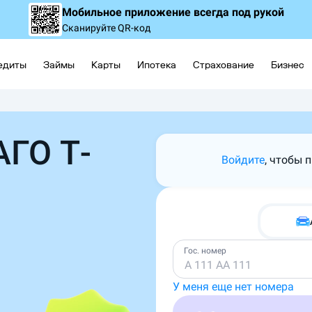
Мобильное приложение
всегда под рукой
Сканируйте QR-код
едиты
Займы
Карты
Ипотека
Страхование
Бизнес
АГО Т-
Войдите
, чтобы 
Гос. номер
У меня еще нет номера