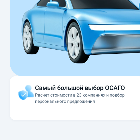
т
е
л
и
н
а
ш
е
г
о
с
а
Самый большой выбор ОСАГО
й
Расчет стоимости в 23 компаниях и подбор
т
персонального предложения
а
м
о
г
у