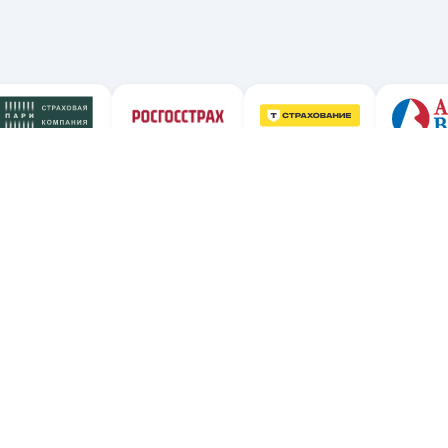
с
Шаг 2
Оформите онлайн
Без наценок и комиссий — с кэшбэком от