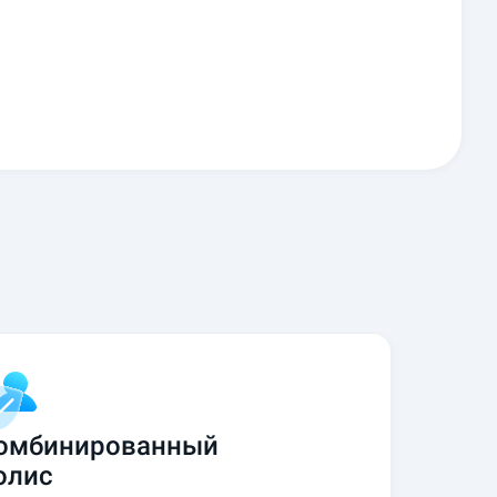
омбинированный
олис