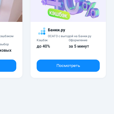
Банки.ру
 кэшбэком
ОСАГО с выгодой на Банки.ру
Кэшбэк
Оформление
выбор
до 40%
за 5 минут
аховых
Посмотреть