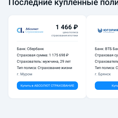
Последние купленные пол
1 466 ₽
цена полиса
страхования ипотеки
Банк:
Сбербанк
Банк:
ВТБ Ба
Страховая сумма:
1 175 698 ₽
Страховая с
Страхователь:
мужчина
,
29 лет
Страховател
Тип полиса: Страхование
жизни
Тип полиса: 
г.
Муром
г.
Брянск
Купить в
АБСОЛЮТ СТРАХОВАНИЕ
Куп