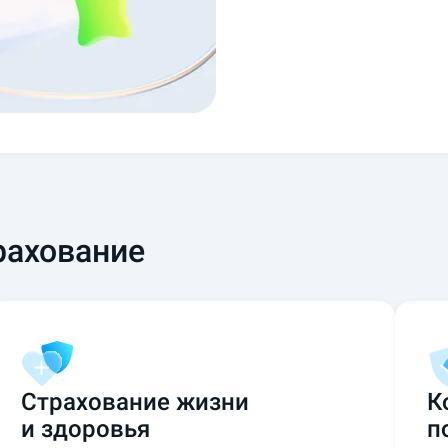
рахование
Страхование жизни
К
и здоровья
п