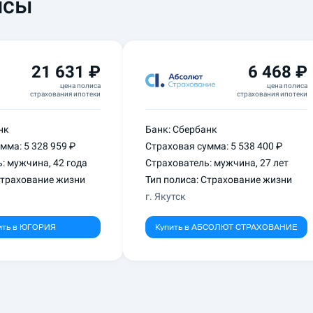
исы
21 631 ₽
6 468 ₽
цена полиса
цена полиса
страхования ипотеки
страхования ипотеки
нк
Банк:
Сбербанк
умма:
5 328 959 ₽
Страховая сумма:
5 538 400 ₽
ь:
мужчина
,
42 года
Страхователь:
мужчина
,
27 лет
Страхование
жизни
Тип полиса: Страхование
жизни
г.
Якутск
ить в
ЮГОРИЯ
Купить в
АБСОЛЮТ СТРАХОВАНИЕ