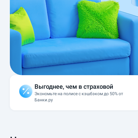
страховки
для
ипотеки
онлайн
и
сравнить
предложения
от
страховых
компаний,
аккредитованных
банками.
Заполните
персональные
данные
и
оформите
страхование
Выгоднее, чем в страховой
ипотеки
Экономьте на полисе с кэшбэком до 50% от
онлайн
по
Банки.ру
выгодной
цене.