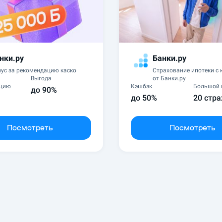
нки.ру
Банки.ру
ус за рекомендацию каско
Страхование ипотеки с
Выгода
от Банки.ру
ацию
Кэшбэк
Большой 
до 90%
до 50%
20 стр
Посмотреть
Посмотреть