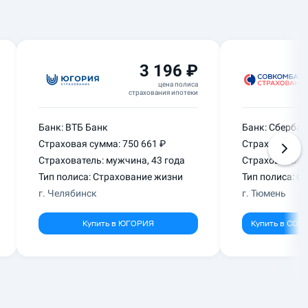
3 196 ₽
цена полиса
страхования ипотеки
Банк:
ВТБ Банк
Банк:
Сбербан
Страховая сумма:
750 661 ₽
Страховая су
Страхователь:
мужчина
,
43 года
Страхователь
Тип полиса: Страхование
жизни
Тип полиса: С
г.
Челябинск
г.
Тюмень
Купить в
ЮГОРИЯ
Купить в
СОВК