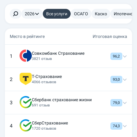
2026
Все услуги
ОСАГО
Каско
Ипотечное 
Место в рейтинге
Итоговая оценка
Совкомбанк Страхование
1
96,2
3821 отзыв
Т-Страхование
2
93,0
4066 отзывов
Сбербанк страхование жизни
3
79,0
691 отзыв
СберСтрахование
4
74,3
1720 отзывов