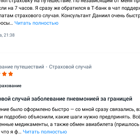
ял страховку на путешествие. По независящим от меня пр
ли на 7 часов. Я сразу же обратился в Т-банк в чат подде
латам страхового случая. Консультант Даниил очень быстр
росы…
Читать полностью
а, 21:38
вание путешествий
Страховой случай
рахование
овой случай заболевание пневмонией за границей
ние было оформлено быстро — со мной сразу связались, в
 и подробно объяснили, какие шаги нужно предпринять. Всё
енные медикаменты, а также обмен авиабилета (пришлось 
 что я ф…
Читать полностью