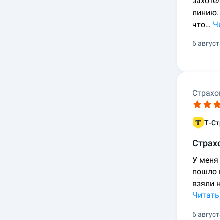
захотел
линию.
что…
Ч
6 август
Страхо
Т-Ст
Страх
У меня 
пошло н
взяли 
Читать
6 август