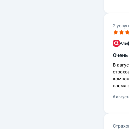
2 услуг
Аль
Очень 
В авгу
страхо
компан
время 
6 август
Страхо