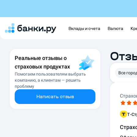
Вклады и счета
Валюта
Кр
Отз
Реальные отзывы о
страховых продуктах
Все горо
Помогаем пользователям выбрать
компанию, а клиентам — решить
проблему
Страхо
Написать отзыв
Т-Ст
Страх