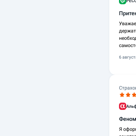
РЕСО
Прите
Уважае
держат
необхо
самост
6 август
Страхо
Аль
Феном
Я офор