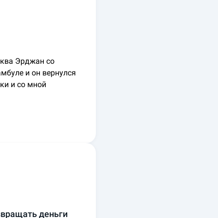
сква Эрджан со
мбуле и он вернулся
ки и со мной
звращать деньги