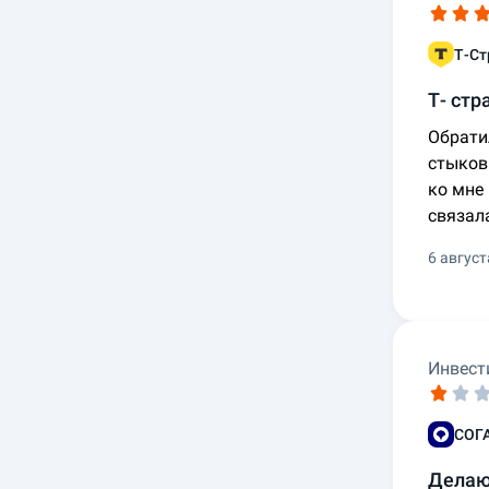
Т-Ст
Т- стр
Обрати
стыков
ко мне
связал
6 август
Инвест
СОГ
Делают