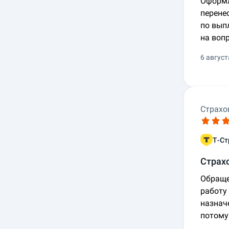
Оформл
перенес
по вып
на воп
6 август
Страхо
Т-Ст
Страх
Обраще
работу
назнач
потому