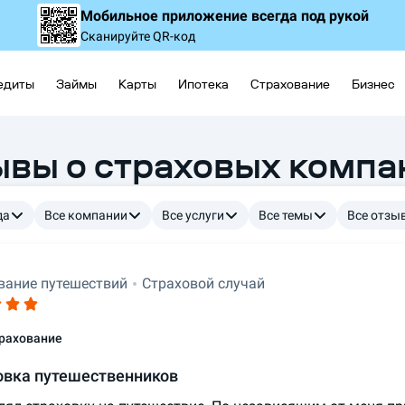
Мобильное приложение
всегда под рукой
Сканируйте QR-код
едиты
Займы
Карты
Ипотека
Страхование
Бизнес
ывы о страховых компа
да
Все компании
Все услуги
Все темы
Все отзы
вание путешествий
Страховой случай
рахование
овка путешественников