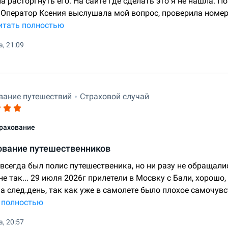
а расторгнуть его. На сайте где сделать это я не нашла. 
 Оператор Ксения выслушала мой вопрос, проверила номер 
итать полностью
а, 21:09
вание путешествий
Страховой случай
рахование
ование путешественников
всегда был полис путешественика, но ни разу не обращались
е так... 29 июля 2026г прилетели в Мосвку с Бали, хорошо
на след.день, так как уже в самолете было плохое самочув
 полностью
а, 20:57