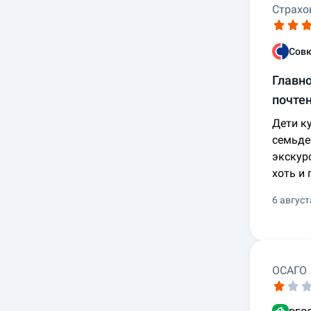
Страхо
Совк
Главно
почте
Дети ку
семьде
экскур
хоть и
6 август
ОСАГО