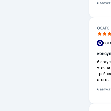
6 август
ОСАГО
СОГ
консу
6 авгус
уточни
требов
этого 
6 август