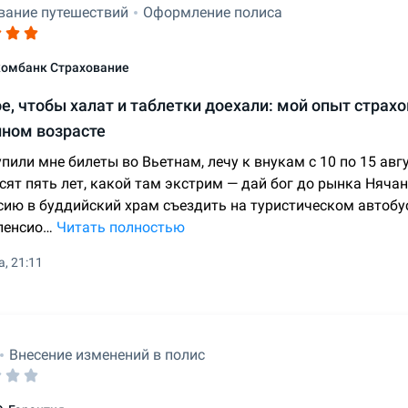
вание путешествий
Оформление полиса
омбанк Страхование
е, чтобы халат и таблетки доехали: мой опыт страх
нном возрасте
пили мне билеты во Вьетнам, лечу к внукам с 10 по 15 авг
сят пять лет, какой там экстрим — дай бог до рынка Нячан
сию в буддийский храм съездить на туристическом автобус
 пенсио…
Читать полностью
а, 21:11
Внесение изменений в полис