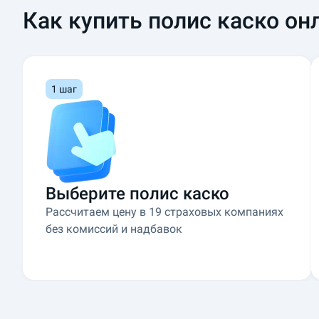
о
Как купить полис каско он
р
д
л
я
1 шаг
р
а
с
ч
е
т
Выберите полис каско
а
к
Рассчитаем цену в 19 страховых компаниях
а
без комиссий и надбавок
с
к
о
о
н