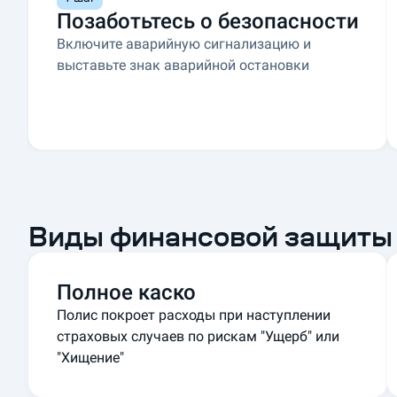
Позаботьтесь о безопасности
О
Включите аварийную сигнализацию и
ф
выставьте знак аварийной остановки
о
р
м
и
т
е
к
Виды финансовой защиты 
а
с
к
Полное каско
о
з
Полис покроет расходы при наступлении
а
страховых случаев по рискам "Ущерб" или
5
"Хищение"
м