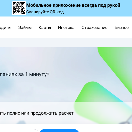
Мобильное приложение
всегда под рукой
Сканируйте QR-код
едиты
Займы
Карты
Ипотека
Страхование
Бизнес
паниях за 1 минуту*
ить полис или продолжить расчет