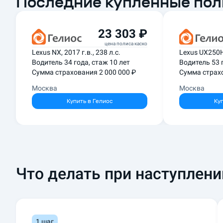
Последние купленные по
с
т
р
23 303 ₽
а
цена полиса каско
х
Lexus NX, 2017 г.в., 238 л.с.
Lexus UX250H,
Водитель 34 года, стаж 10 лет
Водитель 53 
о
Сумма страхования 2 000 000 ₽
Сумма страхо
в
ы
Москва
Москва
х
Купить в
Гелиос
Ку
к
о
м
п
а
Что делать при наступлени
н
и
я
х
.
1 шаг