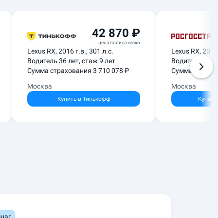
42 870 ₽
цена полиса каско
Lexus RX, 2016 г.в., 301 л.с.
Lexus RX, 2019 
Водитель 36 лет, стаж 9 лет
Водитель 35 ле
Сумма страхования 3 710 078 ₽
Сумма страхов
Москва
Москва
Купить в
Тинькофф
Купить
 шаг