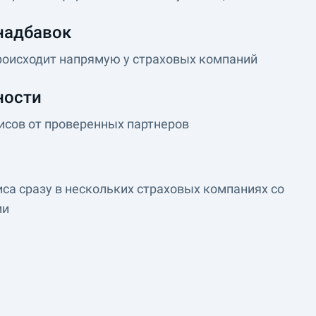
надбавок
роисходит напрямую у страховых компаний
ности
исов от проверенных партнеров
иса сразу в нескольких страховых компаниях со
ми