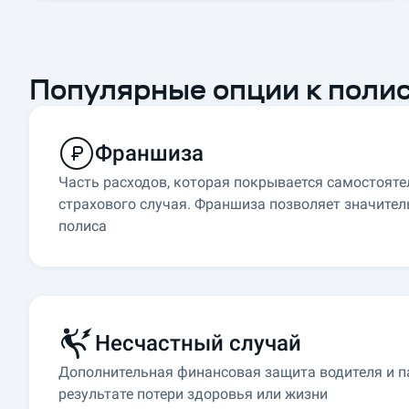
и
н
у
т
Популярные опции к полис
б
е
з
Франшиза
о
ч
Часть расходов, которая покрывается самостояте
е
страхового случая. Франшиза позволяет значител
р
полиса
е
д
е
й
и
Несчастный случай
п
Дополнительная финансовая защита водителя и п
о
результате потери здоровья или жизни
х