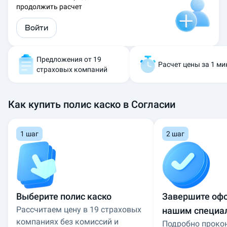
продолжить расчет
а
с
Войти
к
о
С
о
Предложения от 19
Расчет цены за 1 ми
г
страховых компаний
л
а
с
Как купить полис каско в Согласии
и
е
:
1 шаг
2 шаг
р
а
с
с
ч
и
Выберите полис каско
Завершите оф
т
Рассчитаем цену в 19 страховых
нашим специа
а
й
компаниях без комиссий и
Подробно проко