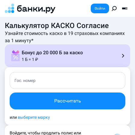
Войти
Калькулятор КАСКО Согласие
У
д
Узнайте стоимость каско в 19 страховых компаниях
о
за 1 минуту*
б
н
Бонус до 20 000 Б за каско
ы
1 Б = 1 ₽
й
к
а
л
Гос. номер
ь
к
у
Рассчитать
л
я
т
или
выберите марку
о
р
Войдите, чтобы продлить полис или
к