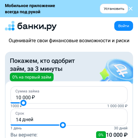
Мобильное приложение
Установить
всегда под рукой
Войти
Оценивайте свои финансовые возможности и риски
Покажем, кто одобрит
займ, за 3 минуты
0% на первый займ
Сумма займа
₽
1000
₽
1 000 000
₽
Срок
дней
1 день
30 дней
10 000
₽
Вы вернете:
0%