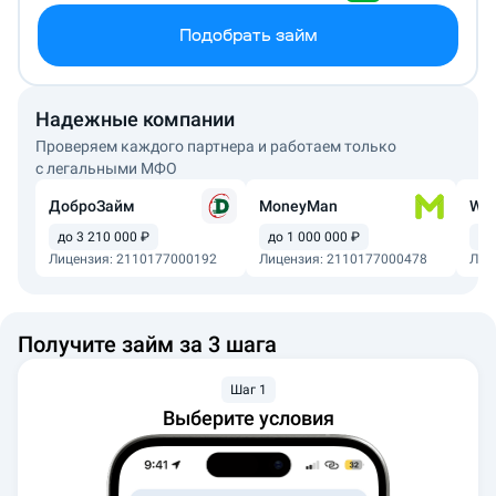
Подобрать займ
Надежные компании
Проверяем каждого партнера и работаем только
с легальными МФО
ДоброЗайм
MoneyMan
Web
до 3 210 000 ₽
до 1 000 000 ₽
до
Лицензия: 2110177000192
Лицензия: 2110177000478
Лиц
Получите займ за 3 шага
Шаг
1
Выберите условия