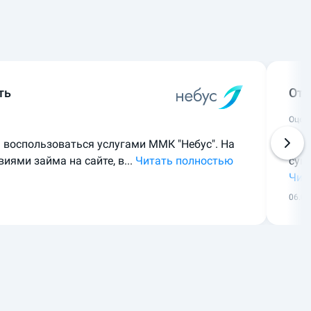
ть
Отз
Оценк
 воспользоваться услугами ММК "Небус". На
На 
иями займа на сайте, в...
Читать полностью
сум
Чит
06.08