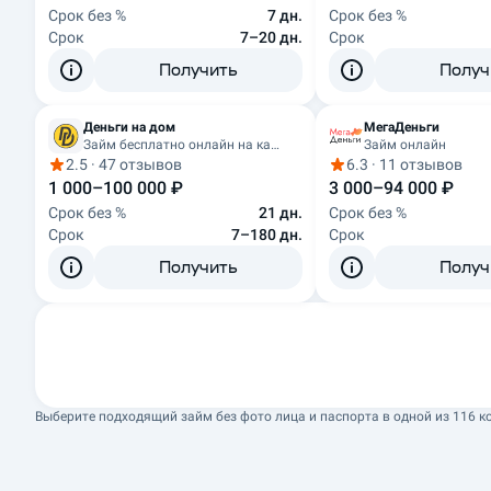
Срок без %
7 дн.
Срок без %
Срок
7–20 дн.
Срок
Получить
Получ
Деньги на дом
МегаДеньги
Займ бесплатно онлайн на карту
Займ онлайн
2.5
·
47 отзывов
6.3
·
11 отзывов
1 000–100 000 ₽
3 000–94 000 ₽
Срок без %
21 дн.
Срок без %
Срок
7–180 дн.
Срок
Получить
Получ
Выберите подходящий займ без фото лица и паспорта в одной из 116 к