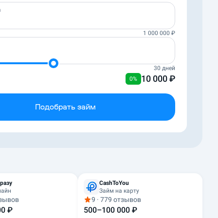
а
1 000 000
₽
30 дней
10 000
₽
0%
Подобрать займ
разу
CashToYou
лайн
Займ на карту
тзывов
9
·
779 отзывов
00 ₽
500–100 000 ₽