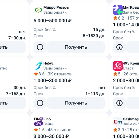
Микро Резерв
МигКред
Займ онлайн
Займ бе
6.2
·
157 
5 000–500 000 ₽
1 000–14 0
Срок без %
15 дн.
нет
Срок без %
Срок
5–1830 дн.
7–30 дн.
Срок
Получить
ить
Небус
495 Кре
атно
Займ онлайн
Старт
8.6
·
3K отзывов
5
·
26 отз
1 000–300 000 ₽
2 000–30 0
30 дн.
Срок без %
нет
Срок без %
7–168 дн.
Срок
1–113 дн.
Срок
ить
Получить
Fin5
Cashmagn
Займ
Займ он
1.6
·
48 отзывов
3.9
·
25 от
3 000–30 000 ₽
1 000–30 0