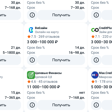
30 дн.
Срок без %
30 дн.
Срок без %
7–168 дн.
Срок
7–30 дн.
Срок
ить
Получить
Вебзайм
CreditPlu
Онлайн на карту
Займ для
7.5
·
269 отзывов
7.1
·
220 
3 000–100 000 ₽
3 000–30 0
21 дн.
Срок без %
14 дн.
Срок без %
5–1800 дн.
Срок
16–98 дн.
Срок
ить
Получить
Целевые Финансы
Max.Cred
ту
Целевой 0,8
Микроза
4.6
·
45 отзывов
9
·
178 от
11 000–100 000 ₽
5 000–30 0
15 дн.
Срок без %
нет
Срок без %
7–365 дн.
Срок
7–168 дн.
Срок
ить
Получить