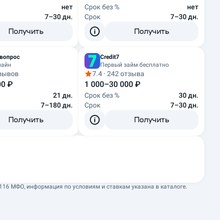
нет
Срок без %
нет
7–30 дн.
Срок
7–30 дн.
Получить
Получить
 вопрос
Credit7
лайн
Первый займ бесплатно
зывов
7.4
·
242 отзыва
00 ₽
1 000–30 000 ₽
21 дн.
Срок без %
30 дн.
7–180 дн.
Срок
7–30 дн.
Получить
Получить
 116 МФО, информация по условиям и ставкам указана в каталоге.