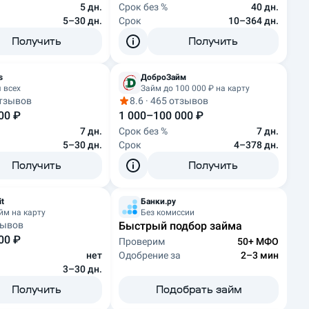
5 дн.
Срок без %
40 дн.
5–30 дн.
Срок
10–364 дн.
Получить
Получить
s
ДоброЗайм
 всех
Займ до 100 000 ₽ на карту
отзывов
8.6
·
465 отзывов
00 ₽
1 000–100 000 ₽
7 дн.
Срок без %
7 дн.
5–30 дн.
Срок
4–378 дн.
Получить
Получить
it
Банки.ру
йм на карту
Без комиссии
зывов
Быстрый подбор займа
00 ₽
Проверим
50+ МФО
нет
Одобрение за
2–3 мин
3–30 дн.
Получить
Подобрать займ