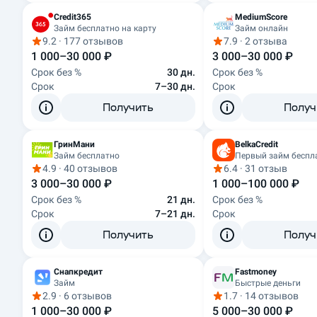
Credit365
MediumScore
Займ бесплатно на карту
Займ онлайн
9.2
·
177 отзывов
7.9
·
2 отзыва
1 000–30 000 ₽
3 000–30 000 ₽
Срок без %
30 дн.
Срок без %
Срок
7–30 дн.
Срок
Получить
Получ
ГринМани
BelkaCredit
Займ бесплатно
Первый займ беспл
4.9
·
40 отзывов
6.4
·
31 отзыв
3 000–30 000 ₽
1 000–100 000 ₽
Срок без %
21 дн.
Срок без %
Срок
7–21 дн.
Срок
Получить
Получ
Снапкредит
Fastmoney
Займ
Быстрые деньги
2.9
·
6 отзывов
1.7
·
14 отзывов
1 000–30 000 ₽
5 000–30 000 ₽