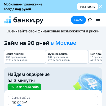
Мобильное приложение
Установить
всегда под рукой
Войти
Оценивайте свои финансовые возможности и риски
Займ на 30 дней
в
Москве
Займ онлайн
Лучшие займы
Без процен
232 предложения
232 предложения
13 предложе
от 117 организаций
от 117 организаций
от 11 органи
Найдем одобрение
за 3 минуты
0% на первый займ
Сумма займа
₽