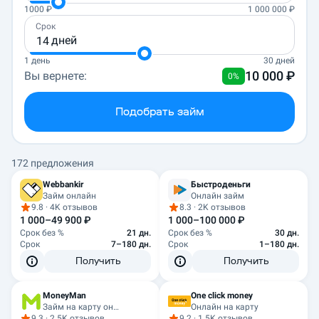
1000
₽
1 000 000
₽
Срок
дней
1 день
30 дней
10 000
₽
Вы вернете:
0%
Подобрать займ
172 предложения
Webbankir
Быстроденьги
Займ онлайн
Онлайн займ
9.8
·
4K отзывов
8.3
·
2K отзывов
1 000–49 900 ₽
1 000–100 000 ₽
Срок без %
21 дн.
Срок без %
30 дн.
Срок
7–180 дн.
Срок
1–180 дн.
Получить
Получить
MoneyMan
One click money
Займ на карту онлайн
Онлайн на карту
9.3
·
2.5K отзывов
9.2
·
1.5K отзывов