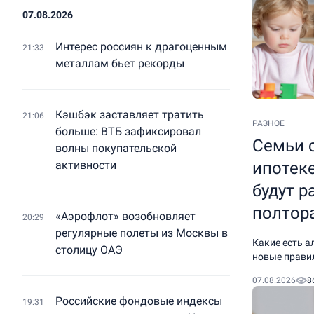
07.08.2026
Интерес россиян к драгоценным
21:33
металлам бьет рекорды
Кэшбэк заставляет тратить
21:06
РАЗНОЕ
больше: ВТБ зафиксировал
Семьи с
волны покупательской
ипотеке
активности
будут р
полтора
«Аэрофлот» возобновляет
20:29
регулярные полеты из Москвы в
Какие есть а
столицу ОАЭ
новые прави
07.08.2026
8
Российские фондовые индексы
19:31