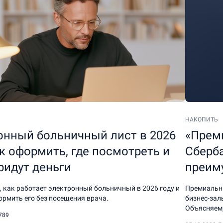
НАКОПИТЬ
онный больничный лист в 2026
«Преми
ак оформить, где посмотреть и
Сберба
ридут деньги
преим
 как работает электронный больничный в 2026 году и
Премиальн
рмить его без посещения врача.
бизнес-зал
Объясняем,
789