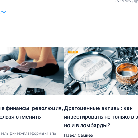
25.12.2023
ё
ые финансы: революция,
Драгоценные активы: как
ельзя отменить
инвестировать не только в з
но и в ломбарды?
к
атель финтех-платформы «Папа
​Павел Самиев