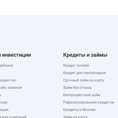
 инвестиции
Кредиты и займы
ербанке
Кредит онлайн
Кредит для пенсионеров
роцентом
Срочный займ на карту
лайн заявкой
Займ без отказа
ы
Беспроцентный займ
скве
Рефинансирование кредитов
гации
Кредиты в Москве
йских компаний
Займ на карту