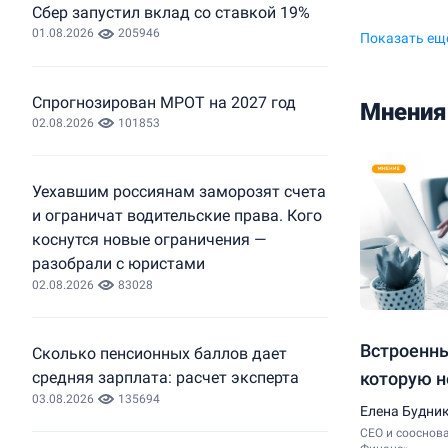
Сбер запустил вклад со ставкой 19%
01.08.2026
205946
Показать ещ
Спрогнозирован МРОТ на 2027 год
Мнения
02.08.2026
101853
Уехавшим россиянам заморозят счета
и ограничат водительские права. Кого
коснутся новые ограничения —
разобрали с юристами
02.08.2026
83028
​Встроенн
Сколько пенсионных баллов дает
которую н
средняя зарплата: расчет эксперта
03.08.2026
135694
Елена Будни
СЕО и сооснов