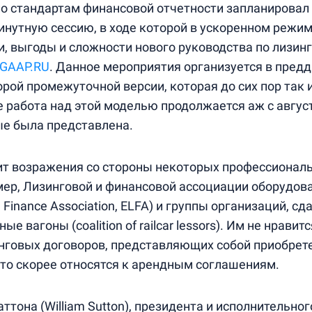
о стандартам финансовой отчетности запланировал 
инутную сессию, в ходе которой в ускоренном режим
, выгоды и сложности нового руководства по лизин
GAAP.RU
. Данное мероприятия организуется в пред
рой промежуточной версии, которая до сих пор так и
е работа над этой моделью продолжается аж с авгус
ые была представлена.
ит возражения со стороны некоторых профессионал
ер, Лизинговой и финансовой ассоциации оборудов
 Finance Association, ELFA) и группы организаций, с
 вагоны (coalition of railcar lessors). Им не нравит
нговых договоров, представляющих собой приобрет
 что скорее относятся к арендным соглашениям.
тона (William Sutton), президента и исполнительног