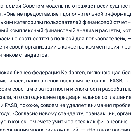
лагаемая Советом модель не отражает всей сущност
а. «Она не предоставляет дополнительной информац
льким категориям пользователей финансовой отчетно
ный комплексный финансовый анализ и расчеты, ко
зом не соотносятся с пользой для пользователей», 
ени своей организации в качестве комментария к ра
тчиков стандартов.
нская бизнес-федерация Keidanren, включающая бол
метилась, написав свои послания не только FASB, но
оим советам о затратности и сложности разрабаты
азала, что сегодняшнее предварительное соглашение
 и FASB, похоже, совсем не уделяет внимания пробл
году. «Согласно новому стандарту, транзакции, орг
луг, в конечном счете учитываются как финансовые
 ассоциация японских компаний. — «Но такое рассмо