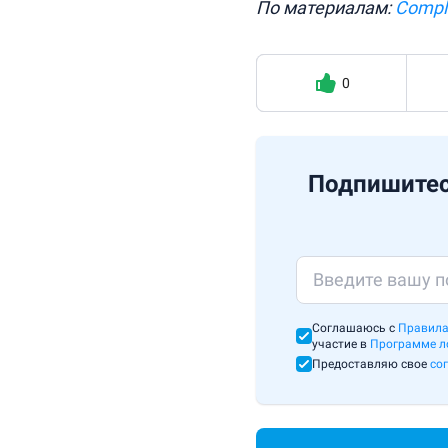
По материалам:
Compl
0
Подпишитес
Соглашаюсь с
Правила
участие в
Программе л
Предоставляю свое
со