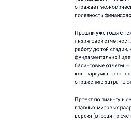
отражает экономическ
полезность финансово
Прошли уже годы с тех
лизинговой отчетности
работу до той стадии,
фундаментальной идее
балансовые отчеты — 
контраргументов к пр
отражению затрат в от
Проект по лизингу и с
главных мировых разр
версия (вторая по сче