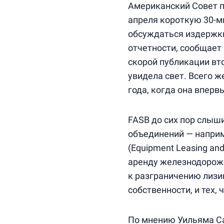
Американский Совет п
апреля короткую 30-м
обсуждаться издержки
отчетности, сообщает
скорой публикации вто
увидела свет. Всего ж
года, когда она вперв
FASB до сих пор слыш
объединений — наприм
(Equipment Leasing and
аренду железнодорожные
к разграничению лизи
собственности, и тех,
По мнению Уильяма Сат