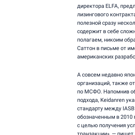
директора ELFA, пред
лизингового контракт
полезной сразу неско
содержит в себе слож
полагаем, никоим обра
Саттон в письме от им
американских разрабо
А совсем недавно япо
организаций, также от
по МСФО. Напомнив об
подхода, Keidanren ук
стандарту между IASB
обозначенным в 2010 
с целью получения ус
транзакции», — пишет