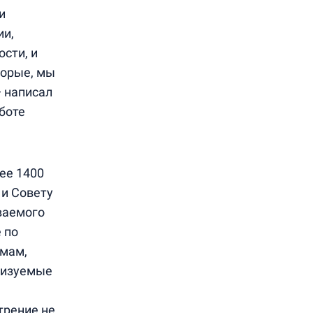
и
ии,
сти, и
торые, мы
— написал
боте
ее 1400
 и Совету
ваемого
 по
емам,
анизуемые
трение не