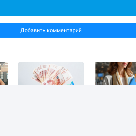
Добавить комментарий
для
Вклады для бизнеса: что
«Поменяли тариф
изменится после 12
мобильную связь 
сентября
согласия». Что де
09.09.2025
39788
07.09.2025
15097