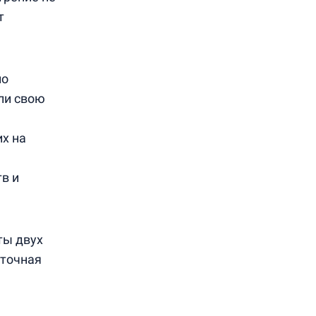
т
по
ли свою
их на
в и
ты двух
уточная