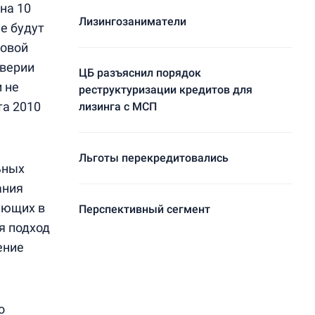
на 10
Лизингозаниматели
е будут
говой
дверии
ЦБ разъяснил порядок
 не
реструктуризации кредитов для
та 2010
лизинга с МСП
Льготы перекредитовались
ьных
ания
дающих в
Перспективный сегмент
ся подход
ение
о