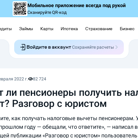
Мобильное приложение
всегда под рукой
Сканируйте QR-код
едиты
Займы
Карты
Ипотека
Страхование
Бизнес
Войдите в аккаунт
Сохраняйте расчеты
Следите за заявками
Участвуйте в акциях
Выбирайте условия
Сохраняйте расчеты
евраля 2022 г.
82 724
т ли пенсионеры получить н
т? Разговор с юристом
ите, как получать налоговые вычеты пенсионерам. 
 прошлом году — обещали, что ответите», — написал 
ей публикации «Разговор с юристом» пользователь 