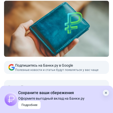
Пересказ от ИИ
Подпишитесь на Банки.ру в Google
Полезные новости и статьи будут появляться у вас чаще
В этой статье
Сохраните ваши сбережения
Оформите выгодный вклад на Банки.ру
Подробнее
В начале 2026 года российская экономика
демонстрирует неоднозначные тенденции.