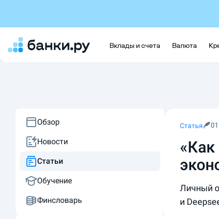
Вклады и счета
Валюта
Кр
Обзор
01
Статья
Новости
«Как
экон
Статьи
Обучение
Личный о
Финсловарь
и Deepse