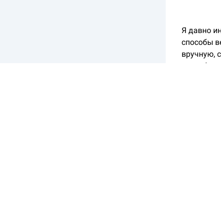
Я давно и
способы в
вручную, 
способы л
Когда я о
использов
давал пол
Но недавн
DeepSeek.
конкурент
В этой ст
плюсах и 
управлен
Как нейр