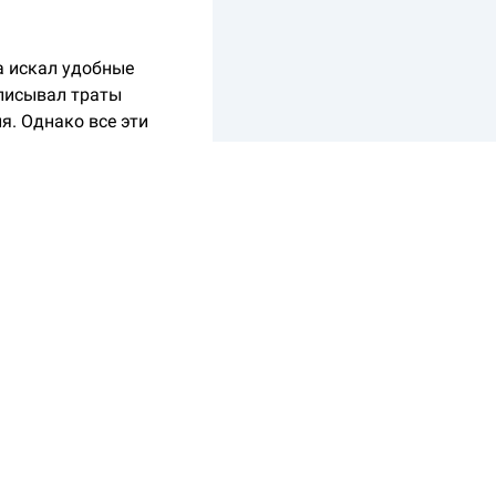
а искал удобные
аписывал траты
я. Однако все эти
ного анализа.
ще. Сначала я
вать таблицы и даже
днебесной —
ощностях своему
т.
етей, расскажу об их
е подходит для