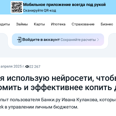
Мобильное приложение
всегда под рукой
Сканируйте QR-код
едиты
Займы
Карты
Ипотека
Страхование
Бизнес
Войдите в аккаунт
Сохраняйте расчеты
Следите за заявками
Участвуйте в акциях
Выбирайте условия
Сохраняйте расчеты
 апреля 2025 г.
22 267
 я использую нейросети, что
омить и эффективнее копить 
пыт пользователя Банки.ру Ивана Кулакова, которы
ek в управлении личным бюджетом.