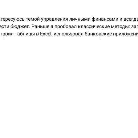
нтересуюсь темой управления личными финансами и всегд
ести бюджет. Раньше я пробовал классические методы: з
строил таблицы в Excel, использовал банковские приложени
ибо занимали слишком много времени, либо не давали нуж
ткрыл для себя нейросети, вести бюджет стало гораздо про
ал ChatGPT — он помогал структурировать расходы, созда
езные советы по экономии.
о на рынке появился довольно серьезный конкурент из По
 Нейросеть, которая по некоторым тестам не уступает в м
у от Open AI, а в некоторых моментах даже его превосходи
атье я поделюсь своим опытом использования обеих нейрос
минусах и попробую ответить на вопрос: какая из них лучш
ия личными финансами?
осети помогают в управлении финансами