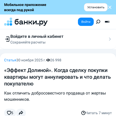
Мобильное приложение
Установить
всегда под рукой
Войти
Войдите в личный кабинет
Сохраняйте расчеты
Следите за заявками
Участвуйте в акциях
Выбирайте условия
Статья
30 ноября 2025 г.
26 998
Сохраняйте расчеты
«Эффект Долиной». Когда сделку покупки
квартиры могут аннулировать и что делать
покупателю
Как отличить добросовестного продавца от жертвы
мошенников.
5
Читать
7 минут