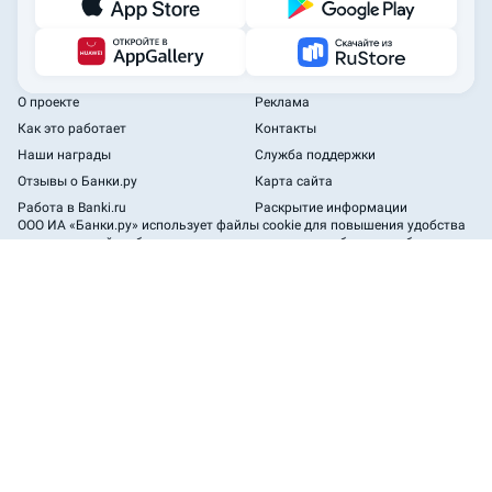
О проекте
Реклама
Как это работает
Контакты
Наши награды
Служба поддержки
Отзывы о Банки.ру
Карта сайта
Работа в Banki.ru
Раскрытие информации
ООО ИА «Банки.ру»
использует файлы cookie для повышения удобства
пользователей и обеспечения должного уровня работоспособности
сайта и сервисов.
2005—2026 ООО ИА «Банки.ру». При использовании материалов
гиперссылка на Banki.ru обязательна.
Пользовательское соглашение
Политика обработки персональных данных
Безопасность
Наши эксперты
Сайт
www.banki.ru
является агрегатором Оператора финансовой
платформы, который добавлен в
реестр операторов финансовых
платформ ЦБ РФ
* На основе исследований OMI (Online Market Intelligence), ООО «Тибурон»
и АО «ИОМ Анкетолог» 2023-2025 г.г.