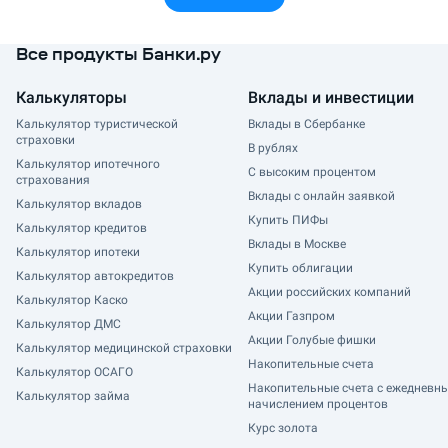
Все продукты Банки.ру
Калькуляторы
Вклады и инвестиции
Калькулятор туристической
Вклады в Сбербанке
страховки
В рублях
Калькулятор ипотечного
С высоким процентом
страхования
Вклады с онлайн заявкой
Калькулятор вкладов
Купить ПИФы
Калькулятор кредитов
Вклады в Москве
Калькулятор ипотеки
Купить облигации
Калькулятор автокредитов
Акции российских компаний
Калькулятор Каско
Акции Газпром
Калькулятор ДМС
Акции Голубые фишки
Калькулятор медицинской страховки
Накопительные счета
Калькулятор ОСАГО
Накопительные счета с ежедневн
Калькулятор займа
начислением процентов
Курс золота