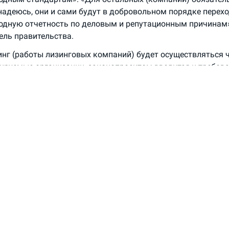
, надеюсь, они и сами будут в добровольном порядке перех
дную отчетность по деловым и репутационным причинам»
ель правительства.
нг (работы лизинговых компаний) будет осуществляться 
ируемые организации, законопроектом вводится и требов
 если раньше компания, которая находится на грани банкр
 то с введением этого условия риски должны снизиться», —
информации,
опубликованной
на сайте Кабмина в пятницу, 
 8 ноября было принято решение одобрить проект федерал
изменений в отдельные законодательные акты Российской 
ания деятельности специальных субъектов лизинговой дея
ударственную думу в установленном порядке (прим. Банки.р