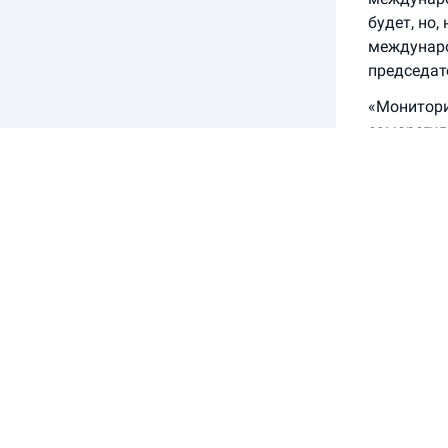
будет, но
междунаро
председат
«Монитори
саморегул
капитале:
работать,
Согласно 
заседании
внесении 
регулиров
его в Гос