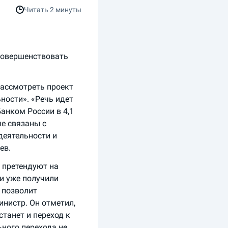
Читать
2 минуты
совершенствовать
рассмотреть проект
ности». «Речь идет
анком России в 4,1
ые связаны с
деятельности и
ев.
е претендуют на
и уже получили
 позволит
инистр. Он отметил,
танет и переход к
ного перехода не