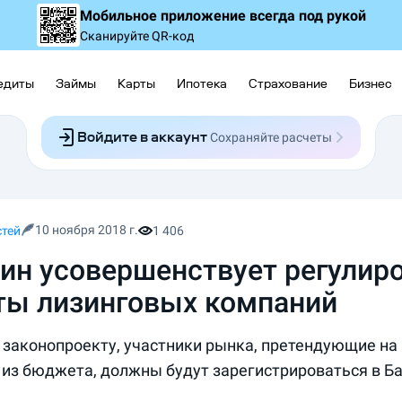
Мобильное приложение
всегда под рукой
Сканируйте QR-код
едиты
Займы
Карты
Ипотека
Страхование
Бизнес
Войдите в аккаунт
Сохраняйте расчеты
Следите за заявками
Участвуйте в акциях
Выбирайте условия
Сохраняйте расчеты
10 ноября 2018 г.
стей
1 406
ин усовершенствует регулир
ты лизинговых компаний
 законопроекту, участники рынка, претендующие на
 из бюджета, должны будут зарегистрироваться в Ба