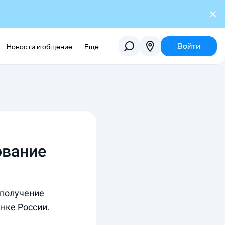
Войти
Новости и общение
Еще
ование
 получение
нке России.