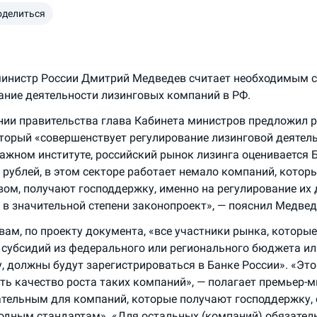
оделиться
инистр России Дмитрий Медведев считает необходимым 
ание деятельности лизинговых компаний в РФ.
нии правительства глава Кабинета министров предложил 
оторый «совершенствует регулирование лизинговой деятель
важном институте, российский рынок лизинга оценивается Б
 рублей, в этом секторе работает немало компаний, котор
вом, получают господдержку, именно на регулирование их 
 в значительной степени законопроект», — пояснил Медвед
овам, по проекту документа, «все участники рынка, которы
 субсидий из федерального или регионального бюджета ил
, должны будут зарегистрироваться в Банке России». «Это
ть качество роста таких компаний», — полагает премьер-м
ательным для компаний, которые получают господдержку, с
дным стандартам». «Для остальных (компаний) обязатель