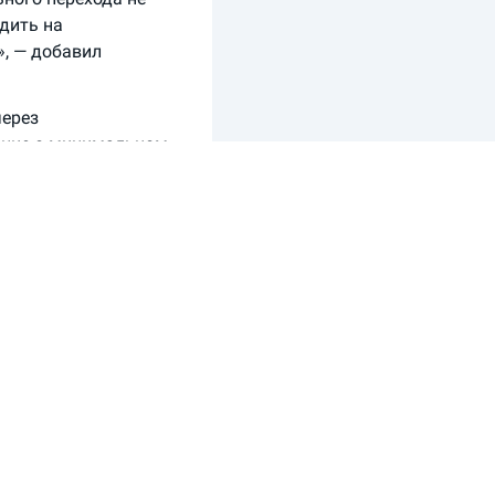
одить на
, — добавил
через
ание о минимальном
отства, продолжала
 считает Медведев.
9 ноября, на
ьного закона «О
Федерации в части
тельности» и внести
у).