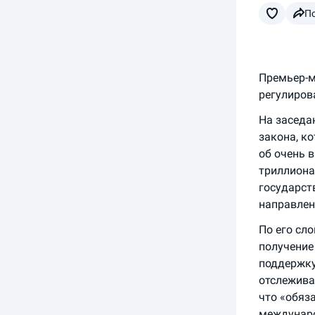
П
Премьер-м
регулиров
На заседа
закона, к
об очень 
триллиона
государст
направлен
По его сл
получение
поддержку
отслежива
что «обяз
междунаро