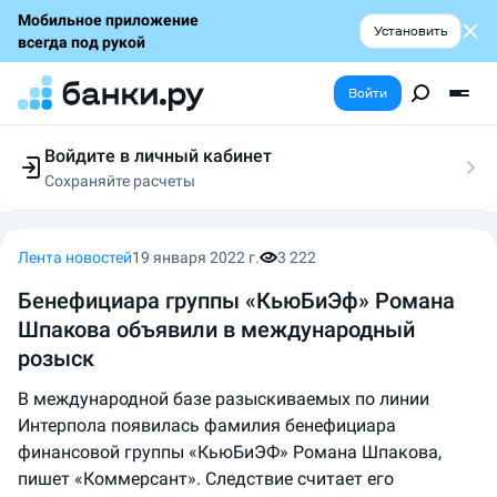
Мобильное приложение
Установить
всегда под рукой
Войти
Войдите в личный кабинет
Сохраняйте расчеты
Следите за заявками
Участвуйте в акциях
Выбирайте условия
Лента новостей
19 января 2022 г.
3 222
Сохраняйте расчеты
Бенефициара группы «КьюБиЭф» Романа
Шпакова объявили в международный
розыск
В международной базе разыскиваемых по линии
Интерпола появилась фамилия бенефициара
финансовой группы «КьюБиЭФ» Романа Шпакова,
пишет «Коммерсант». Следствие считает его