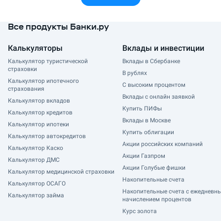
Все продукты Банки.ру
Калькуляторы
Вклады и инвестиции
Калькулятор туристической
Вклады в Сбербанке
страховки
В рублях
Калькулятор ипотечного
С высоким процентом
страхования
Вклады с онлайн заявкой
Калькулятор вкладов
Купить ПИФы
Калькулятор кредитов
Вклады в Москве
Калькулятор ипотеки
Купить облигации
Калькулятор автокредитов
Акции российских компаний
Калькулятор Каско
Акции Газпром
Калькулятор ДМС
Акции Голубые фишки
Калькулятор медицинской страховки
Накопительные счета
Калькулятор ОСАГО
Накопительные счета с ежедневн
Калькулятор займа
начислением процентов
Курс золота