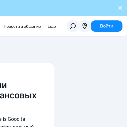
Войти
Новости и общение
Еще
ии
нансовых
is Good (в
а официальный