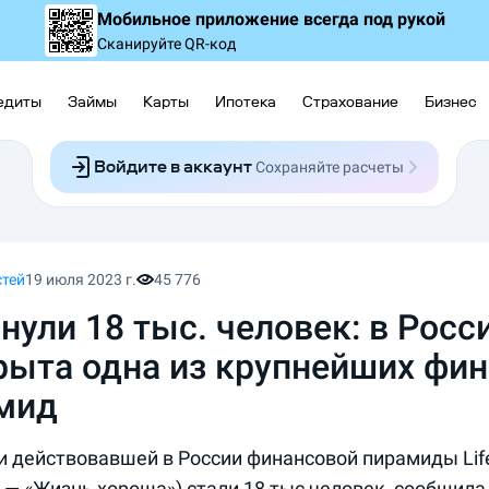
Мобильное приложение
всегда под рукой
Сканируйте QR-код
едиты
Займы
Карты
Ипотека
Страхование
Бизнес
Войдите в аккаунт
Сохраняйте расчеты
Следите за заявками
Участвуйте в акциях
Выбирайте условия
Сохраняйте расчеты
стей
19 июля 2023 г.
45 776
нули 18 тыс. человек: в Росс
рыта одна из крупнейших фи
мид
 действовавшей в России финансовой пирамиды Life 
 — «Жизнь хороша») стали 18 тыс человек, сообщил