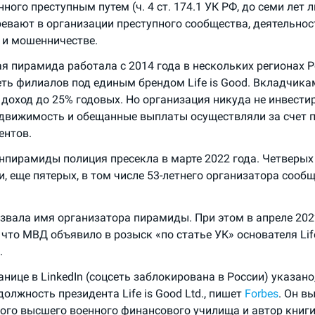
ного преступным путем (ч. 4 ст. 174.1 УК РФ, до семи лет
ревают в организации преступного сообщества, деятельно
и мошенничестве.
я пирамида работала с 2014 года в нескольких регионах 
еть филиалов под единым брендом Life is Good. Вкладчик
 доход до 25% годовых. Но организация никуда не инвест
едвижимость и обещанные выплаты осуществляли за счет 
ентов.
нпирамиды полиция пресекла в марте 2022 года. Четверы
, еще пятерых, в том числе 53-летнего организатора сообщ
азвала имя организатора пирамиды. При этом в апреле 20
 что МВД объявило в розыск «по статье УК» основателя Lif
.
анице в LinkedIn (соцсеть заблокирована в России) указано,
олжность президента Life is Good Ltd., пишет
Forbes
. Он в
ого высшего военного финансового училища и автор книги 