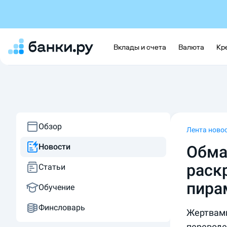
Вклады и счета
Валюта
Кр
Обзор
Лента ново
Новости
Обма
раск
Статьи
пира
Обучение
Финсловарь
Жертвами
переводе