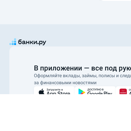
В приложении — все под рук
Оформляйте вклады, займы, полисы и след
за финансовыми новостями
О проекте
Как это работает
Наши награды
Отзывы о Банки.ру
Р
ООО ИА «Банки.ру»
использует файлы cookie для повышения удобства 
должного уровня работоспособности сайта и сервисов.