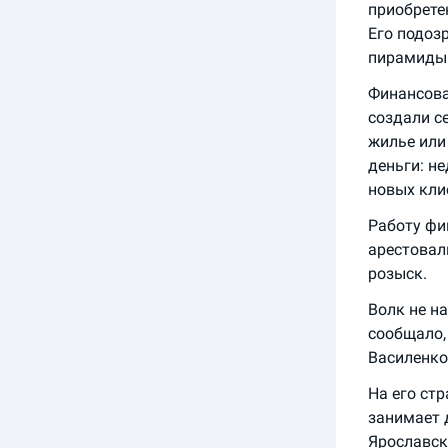
приобретен
Его подоз
пирамиды 
Финансова
создали с
жилье или
деньги: н
новых кли
Работу фи
арестовали
розыск.
Волк не н
сообщало,
Василенко
На его стр
занимает д
Ярославск