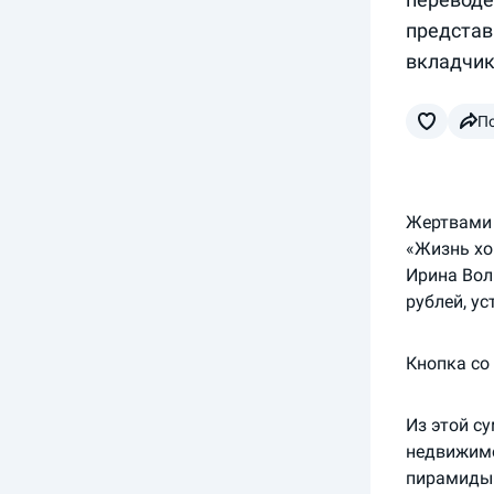
представ
вкладчик
П
Жертвами 
«Жизнь хо
Ирина Вол
рублей, у
Кнопка со
Из этой с
недвижимо
пирамиды 