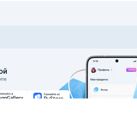
ой
ите
абота в Banki.ru
Реклама
Контакты
Служба поддержки
Карта сайта
Р
пользователей и обеспечения
2005—2026 ООО ИА «Банки.ру». При ис
Пользовательское соглашение
Полити