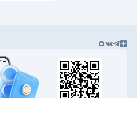
Наведите камеру
и скачайте приложение
аскрытие информации
пользовании материалов гиперссылка на Banki.ru обязательна.
ка обработки персональных данных