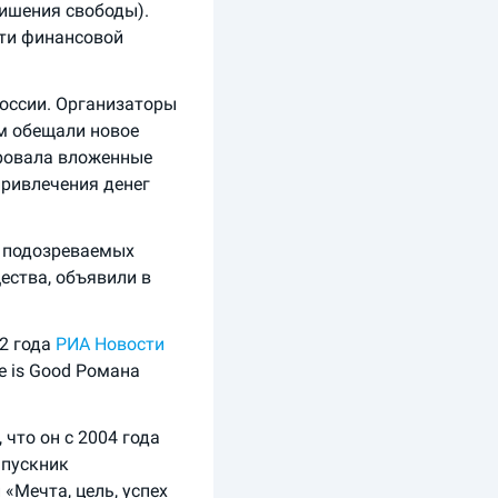
 лишения свободы).
сти финансовой
России. Организаторы
ам обещали новое
ировала вложенные
привлечения денег
х подозреваемых
ества, объявили в
22 года
РИА Новости
e is Good Романа
 что он с 2004 года
ыпускник
«Мечта, цель, успех