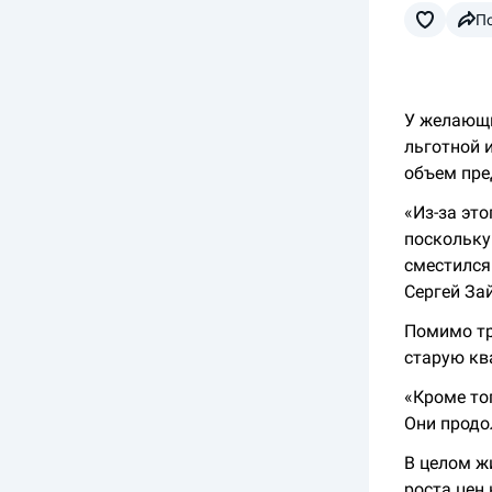
П
У желающи
льготной 
объем пре
«Из-за эт
поскольку
сместился
Сергей За
Помимо тр
старую кв
«Кроме тог
Они продо
В целом ж
роста цен