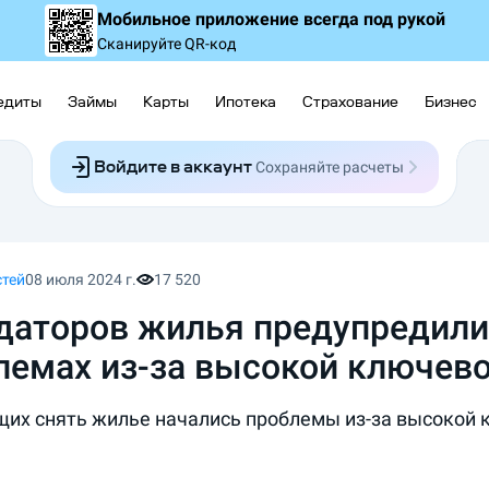
Мобильное приложение
всегда под рукой
Сканируйте QR-код
едиты
Займы
Карты
Ипотека
Страхование
Бизнес
Войдите в аккаунт
Сохраняйте расчеты
Следите за заявками
Участвуйте в акциях
Выбирайте условия
Сохраняйте расчеты
стей
08 июля 2024 г.
17 520
даторов жилья предупредили
лемах из-за высокой ключево
их снять жилье начались проблемы из-за высокой 