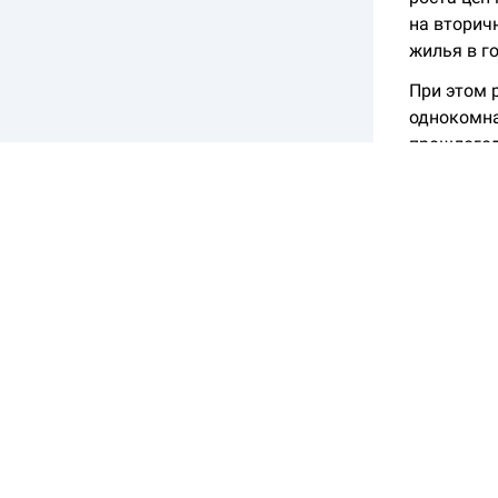
на вторич
жилья в го
При этом 
однокомна
прошлогодн
хозяева к
«Люди сог
экономике
дальнейше
денег для
Предл
Прог
Прог