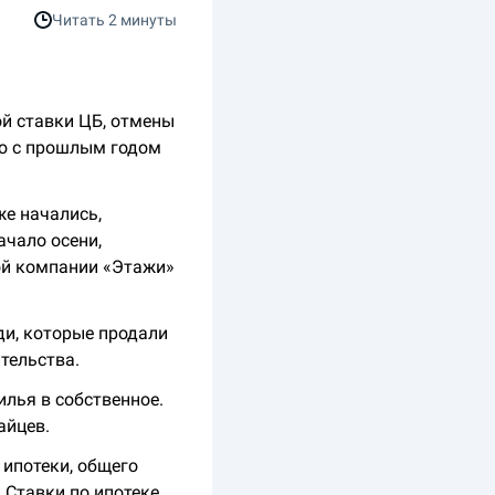
Читать
2 минуты
й ставки ЦБ, отмены
ию с прошлым годом
.
же начались,
ачало осени,
ой компании «Этажи»
и, которые продали
тельства.
илья в собственное.
айцев.
ипотеки, общего
 Ставки по ипотеке