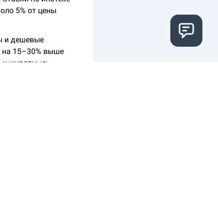
оло 5% от цены
ы и дешевые
м на 15–30% выше
и и животные:
й период в
 добавил, что в
ей просто не хватает