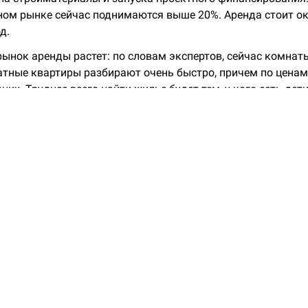
ном рынке сейчас поднимаются выше 20%. Аренда стоит ок
д.
рынок аренды растет: по словам экспертов, сейчас комнат
тные квартиры разбирают очень быстро, причем по цена
их. Труднее всего найти жилье будет тем, у кого есть дет
вартир будут более придирчиво оценивать арендаторов.
лашаются на стесненные условия, чтобы пережить сложны
», — сказал эксперт по недвижимости Алексей Силантьев и
м аренда вряд ли будет бурно расти, так как у многих люд
 оплаты.
ожения банков по ипотеке на новостройки:
рамма
«Новостройка»
от ВТБ
рамма
«Строящееся жилье»
от Альфа-Банка