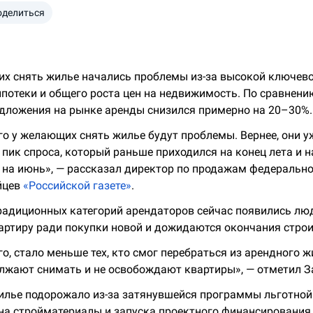
оделиться
х снять жилье начались проблемы из-за высокой ключево
ипотеки и общего роста цен на недвижимость. По сравнен
дложения на рынке аренды снизился примерно на 20–30%
ого у желающих снять жилье будут проблемы. Вернее, они у
 пик спроса, который раньше приходился на конец лета и н
 на июнь», — рассказал директор по продажам федеральн
йцев
«Российской газете»
.
адиционных категорий арендаторов сейчас появились люд
артиру ради покупки новой и дожидаются окончания строи
о, стало меньше тех, кто смог перебраться из арендного ж
лжают снимать и не освобождают квартиры», — отметил З
илье подорожало из-за затянувшейся программы льготной 
 на стройматериалы и запуска проектного финансирования.