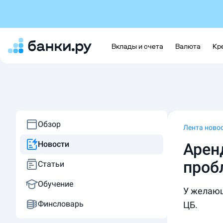
Вклады и счета
Валюта
Кр
Обзор
Лента ново
Новости
Арен
проб
Статьи
Обучение
У желающ
Финсловарь
ЦБ.