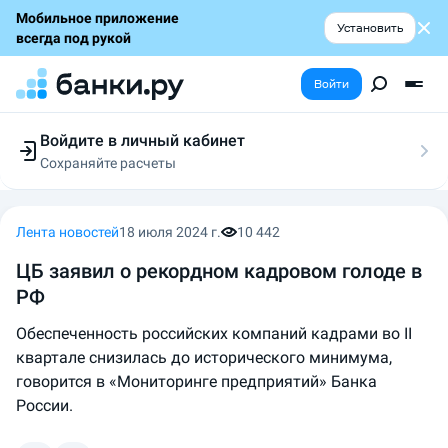
Мобильное приложение
Установить
всегда под рукой
Войти
Войдите в личный кабинет
Сохраняйте расчеты
Следите за заявками
Участвуйте в акциях
Выбирайте условия
Лента новостей
18 июля 2024 г.
10 442
Сохраняйте расчеты
ЦБ заявил о рекордном кадровом голоде в
РФ
Обеспеченность российских компаний кадрами во II
квартале снизилась до исторического минимума,
говорится в «Мониторинге предприятий» Банка
России.