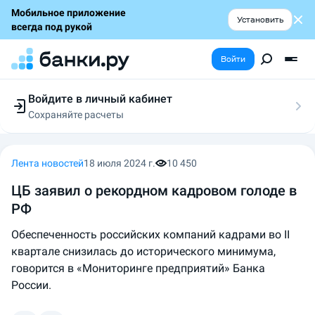
Мобильное приложение
Установить
всегда под рукой
Войти
Войдите в личный кабинет
Сохраняйте расчеты
Следите за заявками
Участвуйте в акциях
Выбирайте условия
Лента новостей
18 июля 2024 г.
10 450
Сохраняйте расчеты
ЦБ заявил о рекордном кадровом голоде в
РФ
Обеспеченность российских компаний кадрами во II
квартале снизилась до исторического минимума,
говорится в «Мониторинге предприятий» Банка
России.