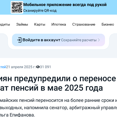
Мобильное приложение
всегда под рукой
Сканируйте QR-код
едиты
Займы
Карты
Ипотека
Страхование
Бизнес
Войдите в аккаунт
Сохраняйте расчеты
Следите за заявками
Участвуйте в акциях
Выбирайте условия
Сохраняйте расчеты
стей
21 апреля 2025 г.
31 091
иян предупредили о переносе
ат пенсий в мае 2025 года
майских пенсий переносится на более ранние сроки 
выходных, напомнила сенатор, арбитражный упра
льга Епифанова.