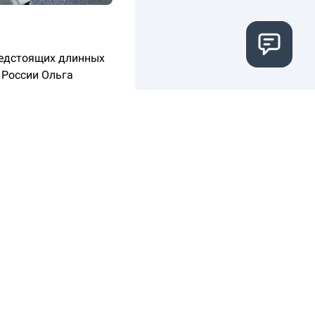
предстоящих длинных
 России Ольга
сло каждого месяца,
 праздничным датам,
рвого по четвертое
атор
RT
.
ме, в этих же числах
го месяца. После 12
о и для различных
собия через
ремя получения