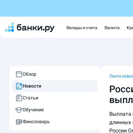
Вклады и счета
Валюта
Кр
Обзор
Лента ново
Новости
Росс
выпл
Статьи
Обучение
Выплата 
Финсловарь
длинных 
России О