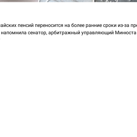
айских пенсий переносится на более ранние сроки из-за 
 напомнила сенатор, арбитражный управляющий Минюста
.
аты обычно поступают на карту с первого по четвертое чи
 ожидать в последних числах апреля, уточнила она.
ение средств в последний рабочий день, предшествующий
 практика. Если пенсия приходит на банковскую карту с пе
платы поступят в последних числах апреля», — сказала сен
 пятого по седьмое мая будут произведены по обычной схе
енсия тем, кто получает ее с восьмого по 11-е число каждо
ты будут производиться в обычном режиме.
ый график выплат будет актуален не только для пенсий, н
обавила сенатор. При этом у тех, кто получает пенсии и по
 «Почты России» или почтальонов, будет другой график. В