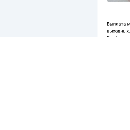
Выплата м
выходных,
Епифанова
Если выпл
их следует
«Перечисл
— обычная
число, вы
Выплаты с
поступит п
мая выпла
Специальн
пособий, д
отделения