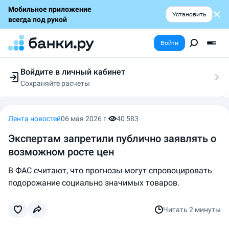
Мобильное приложение
Установить
всегда под рукой
Войти
Войдите в личный кабинет
Сохраняйте расчеты
Следите за заявками
Участвуйте в акциях
Выбирайте условия
Лента новостей
06 мая 2026 г.
40 583
Сохраняйте расчеты
Экспертам запретили публично заявлять о
возможном росте цен
В ФАС считают, что прогнозы могут спровоцировать
подорожание социально значимых товаров.
Читать
2 минуты