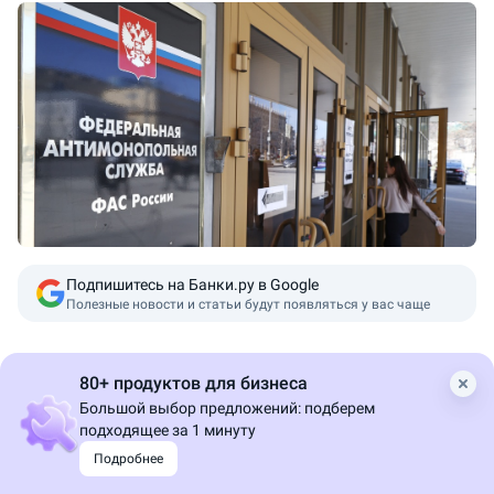
Подпишитесь на Банки.ру в Google
Полезные новости и статьи будут появляться у вас чаще
Федеральная антимонопольная служба выдала ряд
80+ продуктов для бизнеса
предостережений в связи с публичными заявлениями
Большой выбор предложений: подберем
о возможном росте цен на социально значимых
подходящее за 1 минуту
рынках. Как
пояснили
в ФАС, такие прогнозы могут
Подробнее
быть восприняты участниками рынка как побуждение