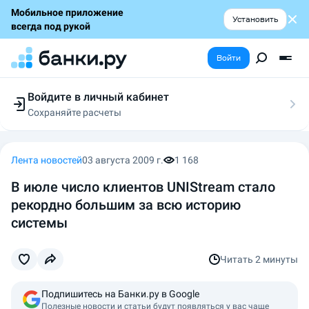
Мобильное приложение
Установить
всегда под рукой
Войти
Войдите в личный кабинет
Сохраняйте расчеты
Следите за заявками
Участвуйте в акциях
Выбирайте условия
Лента новостей
03 августа 2009 г.
1 168
Сохраняйте расчеты
В июле число клиентов UNIStream стало
рекордно большим за всю историю
системы
Читать
2 минуты
Подпишитесь на Банки.ру в Google
Полезные новости и статьи будут появляться у вас чаще