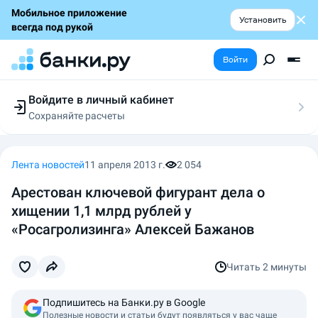
Мобильное приложение
Установить
всегда под рукой
Войти
Войдите в личный кабинет
Сохраняйте расчеты
Следите за заявками
Участвуйте в акциях
Выбирайте условия
Лента новостей
11 апреля 2013 г.
2 054
Сохраняйте расчеты
Арестован ключевой фигурант дела о
хищении 1,1 млрд рублей у
«Росагролизинга» Алексей Бажанов
Читать
2 минуты
Подпишитесь на Банки.ру в Google
Полезные новости и статьи будут появляться у вас чаще