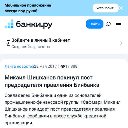
Мобильное приложение
Установить
всегда под рукой
Войти
Войдите в личный кабинет
Сохраняйте расчеты
Следите за заявками
Участвуйте в акциях
Выбирайте условия
Лента новостей
28 мая 2017 г.
17 888
Сохраняйте расчеты
Микаил Шишханов ​покинул пост
председателя правления Бинбанка​​
Совладелец Бинбанка и один из основателей
промышленно-финансовой группы «Сафмар» Микаил
Шишханов покидает пост председателя правления
Бинбанка, сообщили в пресс-службе кредитной
организации.