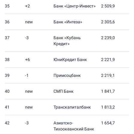
35
+2
Банк «Центр-Инвест»
2 509,9
36
new
Банк «Интеза»
2 305,6
37
-3
Банк «Кубань
2 239,0
Кредит»
38
+6
ЮниКредит Банк
2 221,9
39
-1
Примсоцбанк
2 219,1
40
new
СМП Банк
1 841,7
41
new
Транскапиталбанк
1 813,2
42
-3
Азиатско-
1 654,7
Тихоокеанский Банк