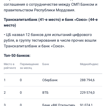
соглашения о сотрудничестве между СМП Банком и
правительством Республики Мордовия.
Транскапиталбанк (41-е место) и банк «Союз» (44-е
место)
• ЦБ назвал 12 банков для испытаний цифрового
рубля, в группу тестирования в числе прочих вошли
Транскапиталбанк и банк «Союз».
Топ-50 банков:
Место в
Перемещение
Банк
МедиаИндекс
рейтинге
за месяц
1
0
СберБанк
288 794,6
2
0
ВТБ
229 574,0
3
0
Банк «ФК Открытие»
91 074,1