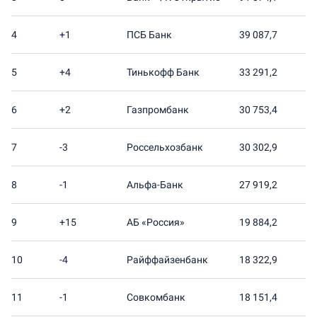
4
+1
ПСБ Банк
39 087,7
5
+4
Тинькофф Банк
33 291,2
6
+2
Газпромбанк
30 753,4
7
-3
Россельхозбанк
30 302,9
8
-1
Альфа-Банк
27 919,2
9
+15
АБ «Россия»
19 884,2
10
-4
Райффайзенбанк
18 322,9
11
-1
Совкомбанк
18 151,4