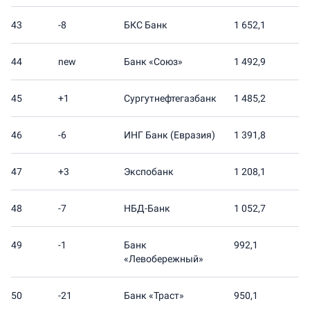
43
-8
БКС Банк
1 652,1
44
new
Банк «Союз»
1 492,9
45
+1
Сургутнефтегазбанк
1 485,2
46
-6
ИНГ Банк (Евразия)
1 391,8
47
+3
Экспобанк
1 208,1
48
-7
НБД-Банк
1 052,7
49
-1
Банк
992,1
«Левобережный»
50
-21
Банк «Траст»
950,1