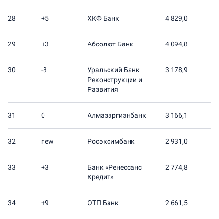
28
+5
ХКФ Банк
4 829,0
29
+3
Абсолют Банк
4 094,8
30
-8
Уральский Банк
3 178,9
Реконструкции и
Развития
31
0
Алмазэргиэнбанк
3 166,1
32
new
Росэксимбанк
2 931,0
33
+3
Банк «Ренессанс
2 774,8
Кредит»
34
+9
ОТП Банк
2 661,5