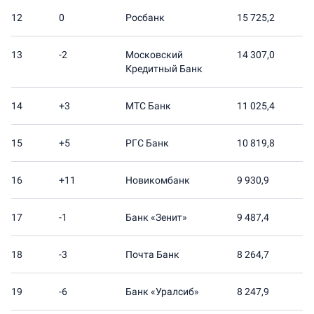
12
0
Росбанк
15 725,2
13
-2
Московский
14 307,0
Кредитный Банк
14
+3
МТС Банк
11 025,4
15
+5
РГС Банк
10 819,8
16
+11
Новикомбанк
9 930,9
17
-1
Банк «Зенит»
9 487,4
18
-3
Почта Банк
8 264,7
19
-6
Банк «Уралсиб»
8 247,9