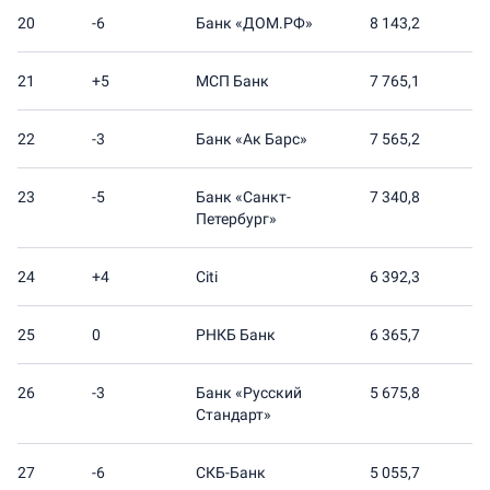
20
-6
Банк «ДОМ.РФ»
8 143,2
21
+5
МСП Банк
7 765,1
22
-3
Банк «Ак Барс»
7 565,2
23
-5
Банк «Санкт-
7 340,8
Петербург»
24
+4
Citi
6 392,3
25
0
РНКБ Банк
6 365,7
26
-3
Банк «Русский
5 675,8
Стандарт»
27
-6
СКБ-Банк
5 055,7