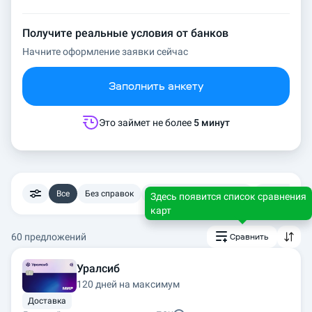
Получите реальные условия от банков
Начните оформление заявки сейчас
Заполнить анкету
Это займет не более
5 минут
Все
Без справок
Наличные без комиссии
Бесплатное
Здесь появится список сравнения
карт
60 предложений
Сравнить
Уралсиб
120 дней на максимум
Доставка