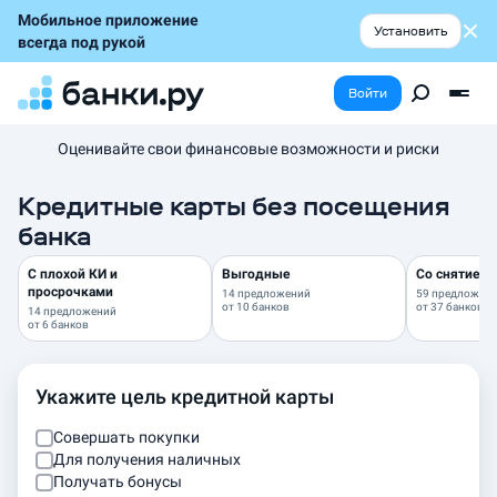
Мобильное приложение
Установить
всегда под рукой
Войти
Оценивайте свои финансовые возможности и риски
Кредитные карты без посещения
банка
С плохой КИ и
Выгодные
Со снятием 
просрочками
14 предложений
59 предложен
от
10 банков
от
37 банков
14 предложений
от
6 банков
Укажите цель кредитной карты
Совершать покупки
Для получения наличных
Получать бонусы