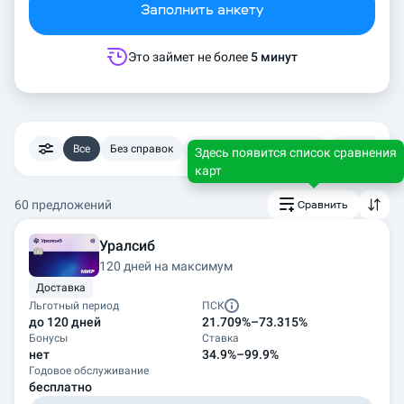
Заполнить анкету
Это займет не более
5 минут
Все
Без справок
Наличные без комиссии
Бесплатное
Здесь появится список сравнения
карт
60 предложений
Сравнить
Уралсиб
120 дней на максимум
Доставка
Льготный период
ПСК
до 120 дней
21.709%–73.315%
Бонусы
Ставка
нет
34.9%–99.9%
Годовое обслуживание
бесплатно