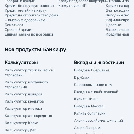
Телефон в кредит
Кредит под залог квартиры
С низкими проц
Кредит без трудоустройства
Кредиты для ИП
Кредит на карту
Кредит онлайн на карту
Без посещения 
Кредит на строительство дома
Выгодные потре
С высоким одобрением
Рефинансирован
Без отказа
Целевые
Срочный кредит
Банки дающие к
Единая заявка во все банки
Кредиты наличн
Все продукты Банки.ру
Калькуляторы
Вклады и инвестиции
Калькулятор туристической
Вклады в Сбербанке
страховки
В рублях
Калькулятор ипотечного
С высоким процентом
страхования
Вклады с онлайн заявкой
Калькулятор вкладов
Купить ПИФы
Калькулятор кредитов
Вклады в Москве
Калькулятор ипотеки
Купить облигации
Калькулятор автокредитов
Акции российских компаний
Калькулятор Каско
Акции Газпром
Калькулятор ДМС