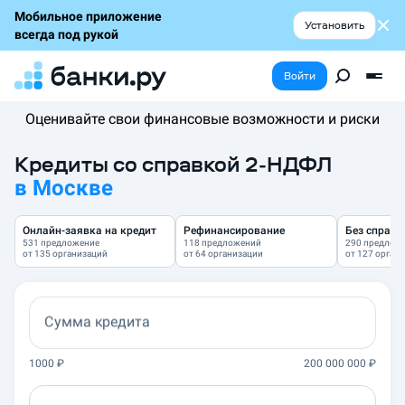
Мобильное приложение
Установить
всегда под рукой
Войти
Оценивайте свои финансовые возможности и риски
Кредиты со справкой 2-НДФЛ
в
Москве
Онлайн-заявка на кредит
Рефинансирование
Без справо
531 предложение
118 предложений
290 предлож
от 135 организаций
от 64 организации
от 127 орган
Сумма кредита
1000
₽
200 000 000
₽