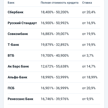
Банк
Полная стоимость кредита
Ставка
Сум
Сбербанк
18,400% - 50,200%
от 20,4%
10 0
Русский Стандарт
16,900% - 50,992%
от 16,9%
100 
Совкомбанк
16,883% - 39,007%
от 19,9%
49 9
Т-Банк
19,879% - 32,892%
от 19,9%
100 
ВТБ
19,700% - 40,900%
от 3,7%
1 00
Ак Барс Банк
12,672% - 55,638%
от 14,7%
30 0
Альфа-Банк
18,990% - 53,999%
от 18,99%
30 0
ПСБ
16,901% - 36,999%
от 20,9%
1 00
Ренессанс Банк
16,746% - 39,976%
от 9,9%
30 0