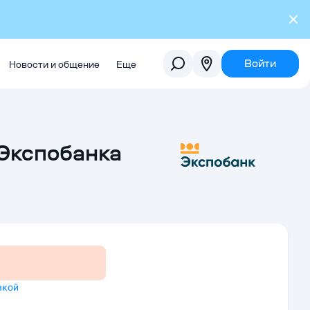
Войти
Новости и общение
Еще
 Экспобанка
вкой