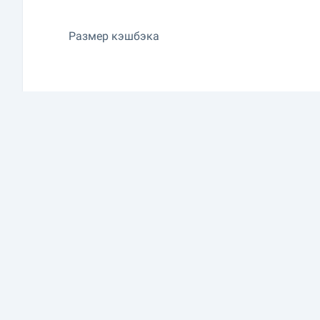
Размер кэшбэка
Максимальное вознаграждение в месяц
Категории кэшбэка