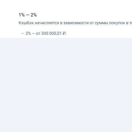
1% — 2%
Кэшбэк начисляется в зависимости от суммы покупок в т
2% — от 300 000,01 ₽;
1,5% — от 150 000,01 ₽ до 300 000 ₽;
1% — до 150 000 ₽.
30 000 ₽
Путешествия и активный отдых
Авто и заправки
Супермаркеты
Еще 13