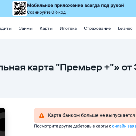
Мобильное приложение
всегда под рукой
Сканируйте QR-код
едиты
Займы
Карты
Ипотека
Страхование
Бизнес
ьная карта "Премьер +"» от
Карта банком больше не выпускается
Посмотрите другие дебетовые карты с
онлайн зая