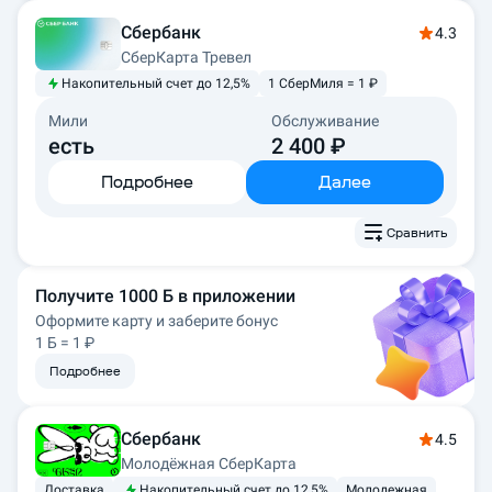
Сбербанк
4.3
СберКарта Тревел
Накопительный счет до 12,5%
1 СберМиля = 1 ₽
Мили
Обслуживание
есть
2 400 ₽
Подробнее
Далее
Сравнить
Получите 1000 Б в приложении
Оформите карту и заберите бонус

1 Б = 1 ₽
Подробнее
Сбербанк
4.5
Молодёжная СберКарта
Доставка
Накопительный счет до 12,5%
Молодежная