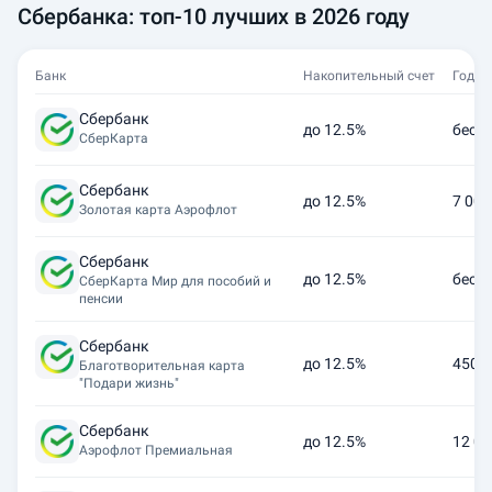
Сбербанка: топ-10 лучших в 2026 году
Банк
Накопительный счет
Годов
Сбербанк
до 12.5%
бесп
СберКарта
Сбербанк
до 12.5%
7 000
Золотая карта Аэрофлот
Сбербанк
до 12.5%
бесп
СберКарта Мир для пособий и
пенсии
Сбербанк
до 12.5%
450 -
Благотворительная карта
"Подари жизнь"
Сбербанк
до 12.5%
12 00
Аэрофлот Премиальная