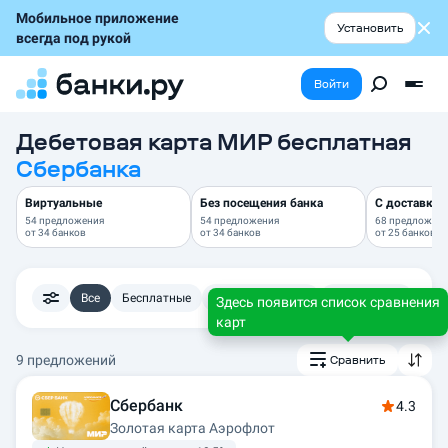
Мобильное приложение
Установить
всегда под рукой
Войти
Дебетовая карта МИР бесплатная
Сбербанка
Виртуальные
Без посещения банка
С доставкой
54 предложения
54 предложения
68 предложен
от
34 банков
от
34 банков
от
25 банков
Все
Бесплатные
Кэшбэк рублями
С доставкой
Доп
Здесь появится список сравнения
карт
9 предложений
Сравнить
Сбербанк
4.3
Золотая карта Аэрофлот