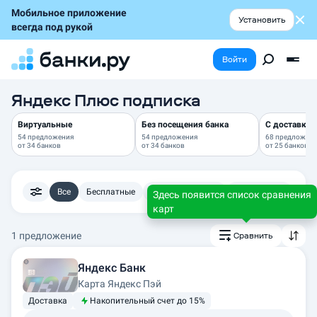
Мобильное приложение
Установить
всегда под рукой
Войти
Яндекс Плюс подписка
Виртуальные
Без посещения банка
С доставкой
54 предложения
54 предложения
68 предложен
от
34 банков
от
34 банков
от
25 банков
Все
Бесплатные
Кэшбэк рублями
С доставкой
Доп
Здесь появится список сравнения
карт
1 предложение
Сравнить
Яндекс Банк
Карта Яндекс Пэй
Доставка
Накопительный счет до 15%