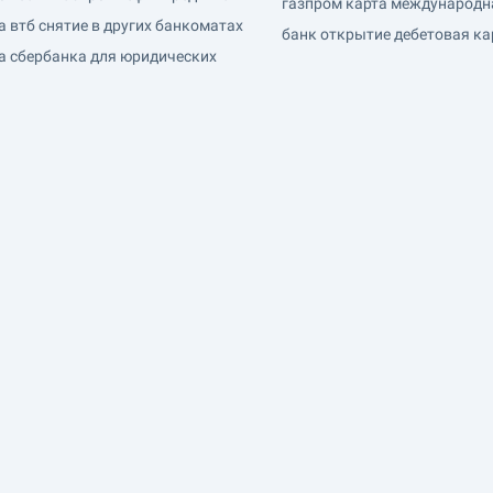
газпром карта международн
 втб снятие в других банкоматах
банк открытие дебетовая ка
та сбербанка для юридических
ой
ите