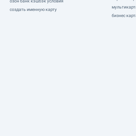
озон банк кэшбэк условия
мультикарта
создать именную карту
бизнес кар
В приложении — все под рук
Оформляйте вклады, займы, полисы и след
за финансовыми новостями