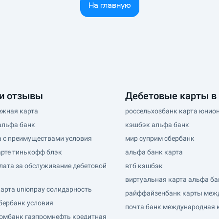
На главную
и отзывы
Дебетовые карты в
ежная карта
россельхозбанк карта юнион
альфа банк
кэшбэк альфа банк
а с преимуществами условия
мир суприм сбербанк
арте тинькофф блэк
альфа банк карта
лата за обслуживание дебетовой
втб кэшбэк
виртуальная карта альфа ба
арта unionpay солидарность
райффайзенбанк карты меж
бербанк условия
почта банк международная 
ромбанк газпромнефть кредитная