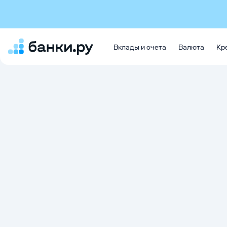
Вклады и счета
Валюта
Кр