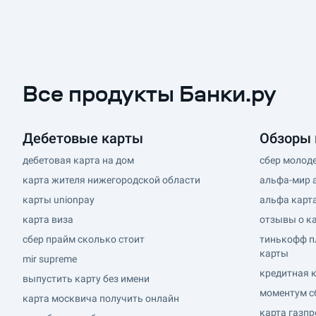
Все продукты Банки.ру
Дебетовые карты
Обзоры 
дебетовая карта на дом
сбер молод
карта жителя нижегородской области
альфа-мир 
карты unionpay
альфа карт
карта виза
отзывы о к
сбер прайм сколько стоит
тинькофф п
карты
mir supreme
кредитная к
выпустить карту без имени
моментум с
карта москвича получить онлайн
карта газп