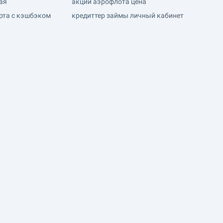
ая
акции аэрофлота цена
рта с кэшбэком
кредиттер займы личный кабинет
Наведите камеру
и скачайте приложение