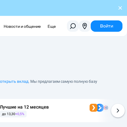
Войти
Новости и общение
Еще
открыть вклад
. Мы предлагаем самую полную базу
Лучшие на 12 месяцев
Он
до
13,30
+
0,5
%
до