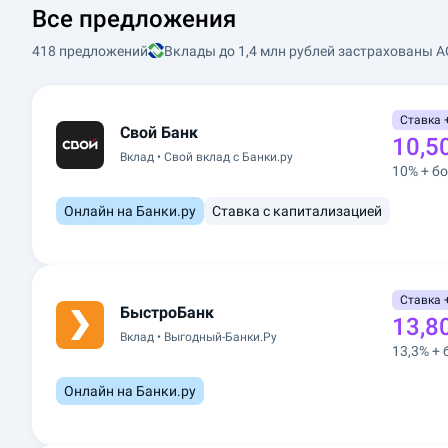
Все предложения
418 предложений
Вклады до 1,4 млн рублей застрахованы 
Ставка 
Свой Банк
10,5
Вклад •
Свой вклад с Банки.ру
10
% + б
Онлайн на Банки.ру
Ставка с капитализацией
Ставка 
БыстроБанк
13,8
Вклад •
Выгодный-Банки.Ру
13,3
% +
Онлайн на Банки.ру