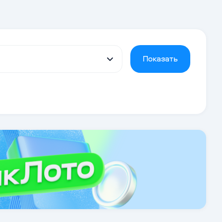
Показать