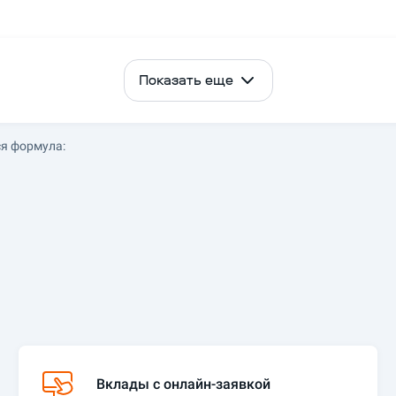
Показать еще
я формула:
Вклады с онлайн-заявкой