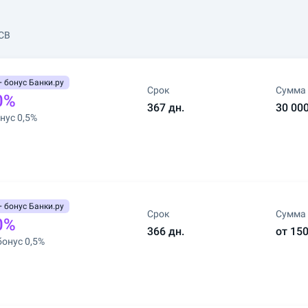
АСВ
+ бонус Банки.ру
Срок
Cумма
0
%
367
дн.
30 00
онус
0,5
%
+ бонус Банки.ру
Срок
Cумма
0
%
366
дн.
от 15
 бонус
0,5
%