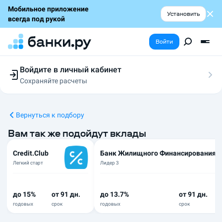
Мобильное приложение
Установить
всегда под рукой
Войти
Войдите в личный кабинет
Сохраняйте расчеты
Следите за заявками
Участвуйте в акциях
Выбирайте условия
Вернуться к подбору
Сохраняйте расчеты
Вам так же подойдут вклады
Credit.Club
Банк Жилищного Финансирования
Легкий старт
Лидер 3
до 15%
от 91 дн.
до 13.7%
от 91 дн.
годовых
срок
годовых
срок