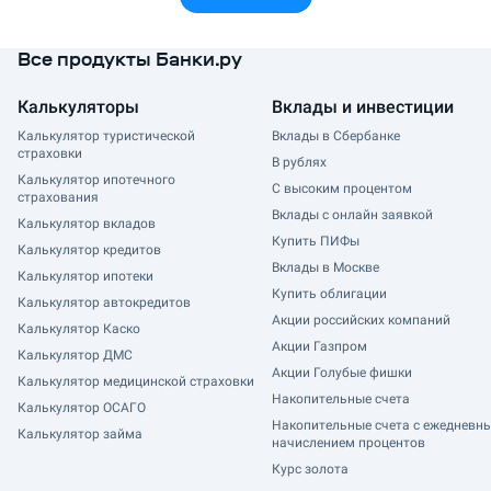
Все продукты Банки.ру
Калькуляторы
Вклады и инвестиции
Калькулятор туристической
Вклады в Сбербанке
страховки
В рублях
Калькулятор ипотечного
С высоким процентом
страхования
Вклады с онлайн заявкой
Калькулятор вкладов
Купить ПИФы
Калькулятор кредитов
Вклады в Москве
Калькулятор ипотеки
Купить облигации
Калькулятор автокредитов
Акции российских компаний
Калькулятор Каско
Акции Газпром
Калькулятор ДМС
Акции Голубые фишки
Калькулятор медицинской страховки
Накопительные счета
Калькулятор ОСАГО
Накопительные счета с ежедневн
Калькулятор займа
начислением процентов
Курс золота