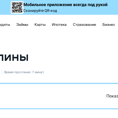
Мобильное приложение
всегда под рукой
Сканируйте QR-код
едиты
Займы
Карты
Ипотека
Страхование
Бизнес
лины
Время прочтения:
7 минут
Пока