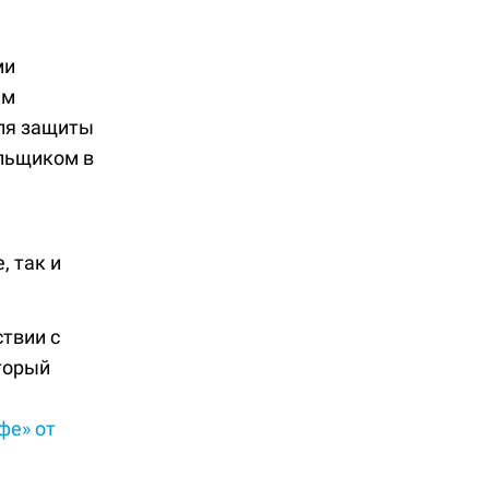
ми
им
для защиты
ельщиком в
 так и
твии с
оторый
фе» от