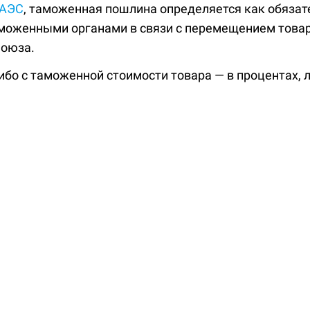
ЕАЭС
, таможенная пошлина определяется как обяза
моженными органами в связи с перемещением товар
Союза.
о с таможенной стоимости товара — в процентах, л
тик — веса, объема, количества единиц.
 считается налогом, она выполняет аналогичную ро
полняет государственный бюджет и регулируеь
и.
ет таможенные пошлины для защиты отечественных
странной конкуренции (протекционистская функция)
сдерживания товарооборота между странами. Совок
ых пошлин называется таможенным тарифом.
ых пошлин