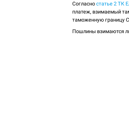
Согласно
статье 2 ТК 
платеж, взимаемый та
таможенную границу 
Пошлины взимаются либ
физических характерис
Формально пошлина не
косвенного налога, по
внешнеторговые поток
Государство использу
производителей от ино
стимулирования либо 
всех ставок таможенн
Виды таможенн