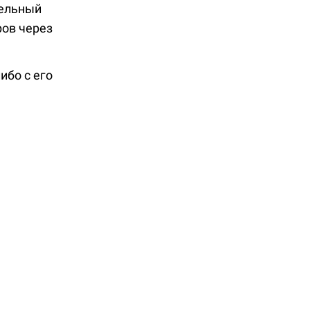
тельный
ов через
ибо с его
ль
 и для
упность